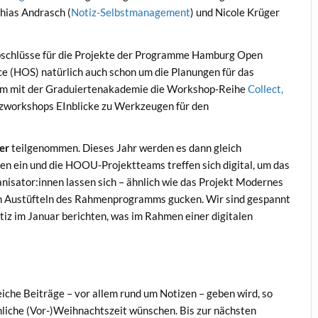
thias Andrasch (
Notiz-Selbstmanagement
) und Nicole Krüger
bschlüsse für die Projekte der Programme Hamburg Open
 (HOS) natürlich auch schon um die Planungen für das
sam mit der Graduiertenakademie die Workshop-Reihe
Collect,
rzworkshops EInblicke zu Werkzeugen für den
er
teilgenommen. Dieses Jahr werden es dann gleich
zen ein und die HOOU-Projektteams treffen sich digital, um das
nisator:innen lassen sich – ähnlich wie das Projekt Modernes
 beim Austüfteln des Rahmenprogramms gucken. Wir sind gespannt
tiz im Januar berichten, was im Rahmen einer digitalen
iche Beiträge – vor allem rund um Notizen – geben wird, so
innliche (Vor-)Weihnachtszeit wünschen. Bis zur nächsten