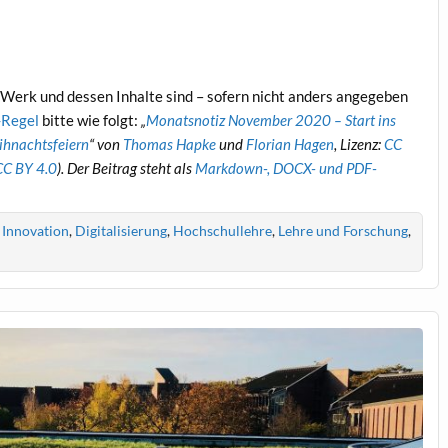
Werk und dessen Inhalte sind – sofern nicht anders angegeben
Regel
bitte wie folgt:
„
Monatsnotiz November 2020 – Start ins
eihnachtsfeiern
“ von
Thomas Hapke
und
Florian Hagen
, Lizenz:
CC
CC BY 4.0
). Der Beitrag steht als
Markdown-, DOCX- und PDF-
Innovation
,
Digitalisierung
,
Hochschullehre
,
Lehre und Forschung
,