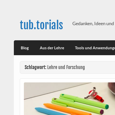
Skip
to
content
tub.torials
Gedanken, Ideen und 
Blog
Aus der Lehre
Tools und Anwendung
Schlagwort:
Lehre und Forschung