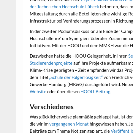
der Technischen Hochschule Lübeck
betonten, dass be
Mitgestaltung durch alle Beteiligten eine wichtige Ro
Infrastruktur bei Veränderungsprozessen in Richtung 
In der zweiten Podiumsdiskussion am Ende der Campus 
Hochschullehre“ um Synergien föderaler Zusammenar
Initiativen. Mit der HOOU und dem MMKH war die Ha
Dazwischen hatte die HOOU Gelegenheit, in ihren
Se
Studierendenprojekte
auf ihre Projekte aufmerksam 
Klima-Krise geprägten – Zeit empfanden wir das Pro
dem Titel
„Schule der Folgenlosigkeit“
von Friedrich 
Gewerbe Hamburg (MK&G) durchgeführt wird. Neb
Website
oder über diesen
HOOU-Beitrag
.
Verschiedenes
Was glücklicherweise planmäßig geklappt hat, ist de
die wir im
vergangenen Monat
hingewiesen haben. Je
Beiträge zum Thema Notizen geplant, die
Veröffentli