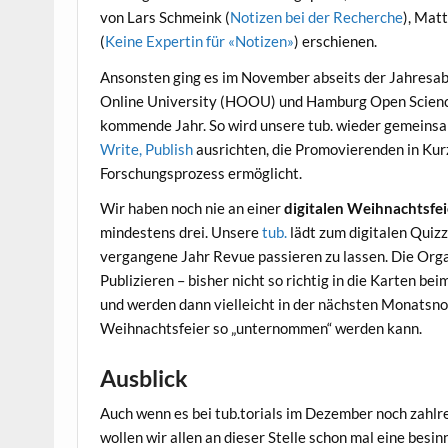
von Lars Schmeink (
Notizen bei der Recherche
), Mat
(
Keine Expertin für «Notizen»
) erschienen.
Ansonsten ging es im November abseits der Jahresa
Online University (HOOU) und Hamburg Open Science
kommende Jahr. So wird unsere tub. wieder gemein
Write, Publish
ausrichten, die Promovierenden in Ku
Forschungsprozess ermöglicht.
Wir haben noch nie an einer
digitalen Weihnachtsfei
mindestens drei. Unsere
tub.
lädt zum digitalen Quiz
vergangene Jahr Revue passieren zu lassen. Die Orga
Publizieren – bisher nicht so richtig in die Karten
und werden dann vielleicht in der nächsten Monatsno
Weihnachtsfeier so „unternommen“ werden kann.
Ausblick
Auch wenn es bei tub.torials im Dezember noch zahlre
wollen wir allen an dieser Stelle schon mal eine bes