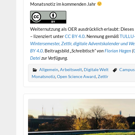
Monatsnotiz im kommenden Jahr
Weiternutzung als OER ausdrücklich erlaubt: Dieses 
– lizenziert unter
CC BY 4.0
. Nennung gemäß
TULLU-
Wintersemester, Zettlr, digitale Adventskalender und W
BY 4.0
. Beitragsbild
„Schreibtisch“ von
Florian Hagen
(
Datei
zur Verfügung.
Allgemein
,
Arbeitswelt
,
Digitale Welt
Campus 
Monatsnotiz
,
Open Science Award
,
Zettlr