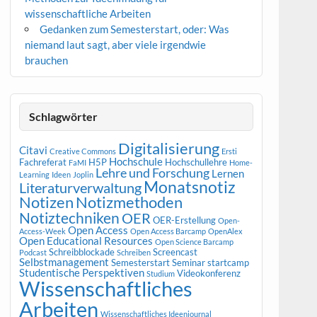
wissenschaftliche Arbeiten
Gedanken zum Semesterstart, oder: Was
niemand laut sagt, aber viele irgendwie
brauchen
Schlagwörter
Digitalisierung
Citavi
Creative Commons
Ersti
Hochschule
Fachreferat
H5P
Hochschullehre
FaMI
Home-
Lehre und Forschung
Lernen
Learning
Ideen
Joplin
Monatsnotiz
Literaturverwaltung
Notizen
Notizmethoden
Notiztechniken
OER
OER-Erstellung
Open-
Open Access
Access-Week
Open Access Barcamp
OpenAlex
Open Educational Resources
Open Science Barcamp
Schreibblockade
Screencast
Podcast
Schreiben
Selbstmanagement
Semesterstart
Seminar
startcamp
Studentische Perspektiven
Videokonferenz
Studium
Wissenschaftliches
Arbeiten
Wissenschaftliches Ideenjournal