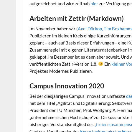
aufgezeichnet und wird zeitnah
hier
zur Verfügung ges
Arbeiten mit Zettlr (Markdown)
Im November haben wir (
Axel Dürkop, Tim Boxhamme
Publizieren im kleinen Kreis einige Kurzeinführung
geplant – auch auf Basis dieser Erfahrungen – eine Ku
Zusammenspiel mit eigenen Literaturdatenbanken im 
geklappt, im Dezember ist es dann aber soweit. Und wi
veröffentlichten Zettlr-Version 1.8.
Ein
kleiner V
Projektes Modernes Publizieren.
Campus Innovation 2020
Bei der diesjährigen Campus Innovation umfasste
da
mit dem Titel „Agilität und Digitalisierung: Selbstv
Präsident der TU München, Prof. Wolfgang A. Herrman
„unternehmerischen Hochschule“ zur Diskussion stell
bisheriges Vorstandsmitglied des
„freien zusammensch
Cantner, Vorsitzender der
Expertenkommission Forsch