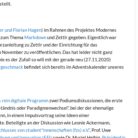
tellt.
r und Florian Hagen
) im Rahmen des Projektes Modernes
en zum Thema
Markdown
und Zettlr gegeben. Eigentlich war
rzanleitung zu Zettlr und der Einrichtung für das
November zu veröffentlichen. Das hat leider nicht ganz
e es der Zufall so will mit der gerade neu (27.11.2020)
orgeschmack
befindet sich bereits im Adventskalender unseres
s rein digitale Programm
zwei Podiumsdiskussionen, die erste
erständnis oder Paradigmenwechsel“, bei der der ehemalige
n, in einem Impulsvortrag seine Ideen einer
te. Beteiligte an der Diskussion wie Leonie Ackermann,
lusses von student*innenschaften (fzs) e.V.“
, Prof. Uwe
ung und Innovation (EFI)
sowie Dr. Muriel Helbig,
Präsidentin