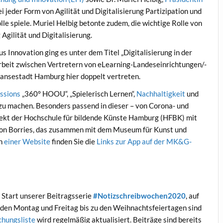
i jeder Form von Agilität und Digitalisierung Partizipation und
lle spiele. Muriel Helbig betonte zudem, die wichtige Rolle von
Agilität und Digitalisierung.
Innovation ging es unter dem Titel „Digitalisierung in der
beit zwischen Vertretern von eLearning-Landeseinrichtungen/-
nsestadt Hamburg hier doppelt vertreten.
ssions
„360° HOOU“, „Spielerisch Lernen“,
Nachhaltigkeit
und
zu machen. Besonders passend in dieser – von Corona- und
jekt der Hochschule für bildende Künste Hamburg (HFBK) mit
von Borries, das zusammen mit dem Museum für Kunst und
en
einer Website
finden Sie die
Links zur App auf der MK&G-
r Start unserer Beitragsserie
#Notizschreibwochen2020
, auf
den Montag und Freitag bis zu den Weihnachtsfeiertagen sind
chungsliste
wird regelmäßig aktualisiert. Beiträge sind bereits