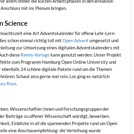
vor allem immer die kurzen Arbeitsphasen in den Breakout-
m Anschluss mit ins Plenum bringen.
n Science
hnachtszeit eine Art Adventskalender für offene Lehr-Lern-
dies schon einmal richtig toll mit
Open Advent
umgesetzt und
zanleitung zur Umsetzung eines digitalen Adventskalenders mit
 Auch diese
Remix-Vorlage
kann genutzt werden. Unser Projekt
eeffekte zum Programm Hamburg Open Online University und
r ebenfalls 24 schöne digitale Pakete rund um die Themen
nüren. Schaut also gerne mal rein. Los ging es natürlich
uss Raus
.
ben. Wissenschaftler:Innen und Forschungsgruppen der
er Beiträge zu offener Wissenschaft würdigt, bewerben.
hkeit, Einblicke in all die spannenden Projekte rund um Open
elle eine Anschauempfehlung: die Verleihung wurde