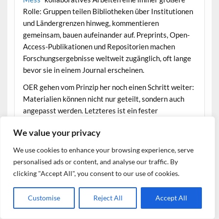
Rolle: Gruppen teilen Bibliotheken über Institutionen
und Ländergrenzen hinweg, kommentieren
gemeinsam, bauen aufeinander auf. Preprints, Open-
Access-Publikationen und Repositorien machen
Forschungsergebnisse weltweit zugänglich, oft lange
bevor sie in einem Journal erscheinen.
OER gehen vom Prinzip her noch einen Schritt weiter:
Materialien können nicht nur geteilt, sondern auch
angepasst werden. Letzteres ist ein fester
Bestandteil des OER-Gedankens, der diese auch von
We value your privacy
vielen anderen offenen Materialien unterscheidet.
Datenschutz und Cookies: Diese Website verwendet Cookies. Wenn du die
Eine Ressource, die in Deutschland entwickelt wurde,
We use cookies to enhance your browsing experience, serve
Website weiterhin nutzt, stimmst du der Verwendung von Cookies zu.
kann in anderen Teilen der Welt weitergenutzt,
personalised ads or content, and analyse our traffic. By
übersetzt oder für einen anderen Kontext
Weitere Informationen, beispielsweise zur Kontrolle von Cookies, findest
clicking "Accept All", you consent to our use of cookies.
du hier:
Cookie-Richtlinie
umgeschrieben werden. Dass das kein theoretisches
Szenario ist, zeigte sich in der TUB ganz konkret: Eine
Customise
Reject All
Accept All
Kollegin, die bei uns hospitiert hat, fragte an, ob sie
unsere Tutorials als Übersetzung in ihrem Land