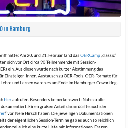
20 in Hamburg
ff hatte: Am 20. und 21. Februar fand das
OERCamp
„classic“
en sich vor Ort circa 90 Teilnehmende mit Session-
ER) ein. Aus diesen wurde nach kurzer Abstimmung das
ür Einsteiger_Innen, Austausch zu OER-Tools, OER-Formate für
n Lehre und Lernen waren es am Ende im Hamburger Coworking-
ich
hier
aufrufen. Besonders bemerkenswert: Nahezu alle
dokumentiert. Einen großen Anteil daran dürfte auch der
ren
“ von Nele Hirsch haben. Die jeweiligen Dokumentationen
eits der eigentlichen Session-Termine gab es auch so reichlich
nden teile ich eine kurze Liste mit Informationen, Fragen,