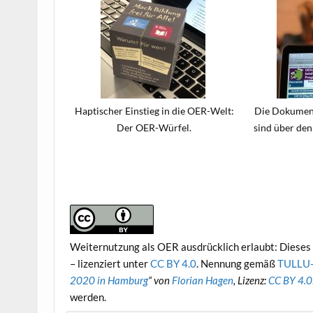
Haptischer Einstieg in die OER-Welt:
Die Dokument
Der OER-Würfel.
sind über den
Weiternutzung als OER ausdrücklich erlaubt: Dieses 
– lizenziert unter
CC BY 4.0
. Nennung gemäß
TULLU-
2020 in Hamburg
“ von
Florian Hagen
, Lizenz:
CC BY 4.0
werden.