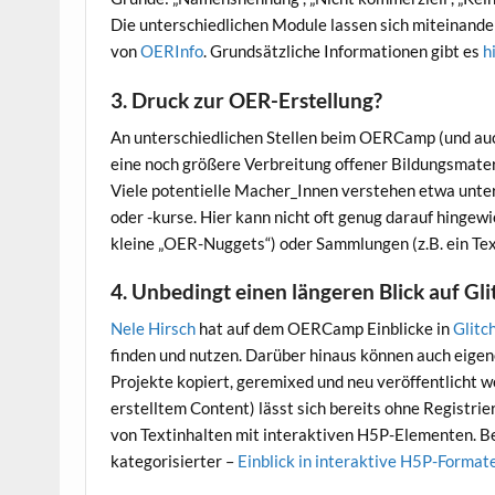
Die unterschiedlichen Module lassen sich miteinande
von
OERInfo
. Grundsätzliche Informationen gibt es
h
3. Druck zur OER-Erstellung?
An unterschiedlichen Stellen beim OERCamp (und auc
eine noch größere Verbreitung offener Bildungsmate
Viele potentielle Macher_Innen verstehen etwa unte
oder -kurse. Hier kann nicht oft genug darauf hingew
kleine „OER-Nuggets“) oder Sammlungen (z.B. ein Tex
4. Unbedingt einen längeren Blick auf Gl
Nele Hirsch
hat auf dem OERCamp Einblicke in
Glitc
finden und nutzen. Darüber hinaus können auch eige
Projekte kopiert, geremixed und neu veröffentlicht w
erstelltem Content) lässt sich bereits ohne Registri
von Textinhalten mit interaktiven H5P-Elementen. Bes
kategorisierter –
Einblick in interaktive H5P-Format