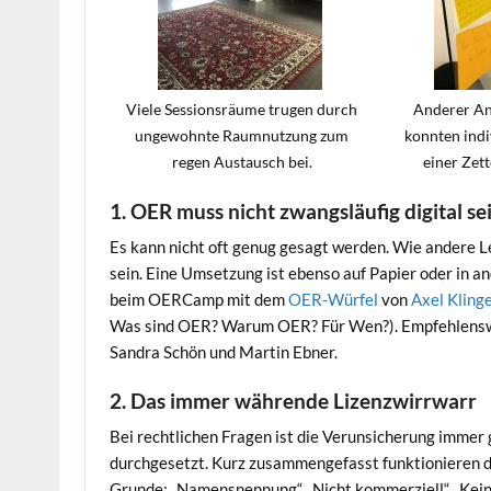
Viele Sessionsräume trugen durch
Anderer An
ungewohnte Raumnutzung zum
konnten indi
regen Austausch bei.
einer Zett
1. OER muss nicht zwangsläufig digital se
Es kann nicht oft genug gesagt werden. Wie andere L
sein. Eine Umsetzung ist ebenso auf Papier oder in a
beim OERCamp mit dem
OER-Würfel
von
Axel Kling
Was sind OER? Warum OER? Für Wen?). Empfehlensw
Sandra Schön und Martin Ebner.
2. Das immer währende Lizenzwirrwarr
Bei rechtlichen Fragen ist die Verunsicherung imme
durchgesetzt. Kurz zusammengefasst funktionieren d
Grunde: „Namensnennung“, „Nicht kommerziell“, „Kei