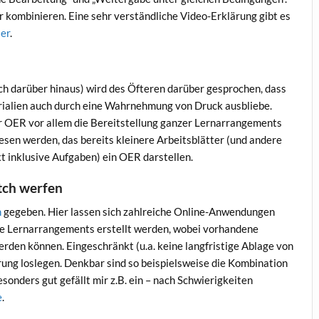
r kombinieren. Eine sehr verständliche Video-Erklärung gibt es
ier
.
h darüber hinaus) wird des Öfteren darüber gesprochen, dass
rialien auch durch eine Wahrnehmung von Druck ausbliebe.
r OER vor allem die Bereitstellung ganzer Lernarrangements
iesen werden, das bereits kleinere Arbeitsblätter (und andere
t inklusive Aufgaben) ein OER darstellen.
itch werfen
h
gegeben. Hier lassen sich zahlreiche Online-Anwendungen
ne Lernarrangements erstellt werden, wobei vorhandene
erden können. Eingeschränkt (u.a. keine langfristige Ablage von
erung loslegen. Denkbar sind so beispielsweise die Kombination
onders gut gefällt mir z.B. ein – nach Schwierigkeiten
e
.