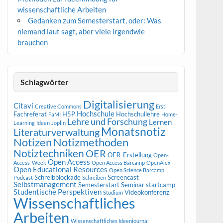
wissenschaftliche Arbeiten
Gedanken zum Semesterstart, oder: Was
niemand laut sagt, aber viele irgendwie
brauchen
Schlagwörter
Digitalisierung
Citavi
Creative Commons
Ersti
Hochschule
Fachreferat
H5P
Hochschullehre
FaMI
Home-
Lehre und Forschung
Lernen
Learning
Ideen
Joplin
Monatsnotiz
Literaturverwaltung
Notizen
Notizmethoden
Notiztechniken
OER
OER-Erstellung
Open-
Open Access
Access-Week
Open Access Barcamp
OpenAlex
Open Educational Resources
Open Science Barcamp
Schreibblockade
Screencast
Podcast
Schreiben
Selbstmanagement
Semesterstart
Seminar
startcamp
Studentische Perspektiven
Videokonferenz
Studium
Wissenschaftliches
Arbeiten
Wissenschaftliches Ideenjournal