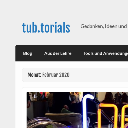
Skip
to
content
tub.torials
Gedanken, Ideen und 
Blog
Aus der Lehre
Tools und Anwendung
Monat:
Februar 2020