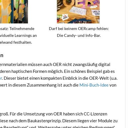
satz: Teilnehmende
Darf bei keinem OERcamp fehlen:
viduelle Learnings an
Die Candy- und Info-Bar.
elwand festhalten.
in
ernmaterialien müssen auch OER nicht zwangsläufig digital
nderen haptischen Formen möglich. Ein schönes Beispiel gab es
er
. Dieser bietet einen kompakten Einblick in die OER-Welt (u.a.
ert in diesem Zusammenhang ist auch die
Mini-Buch-Idee
von
r groß. Für die Umsetzung von OER haben sich CC-Lizenzen
iese nach dem Baukastenprinzip. Diesem liegen vier Module zu
ne Bearbeitung“ und „Weitergabe unter gleichen Bedingungen“.