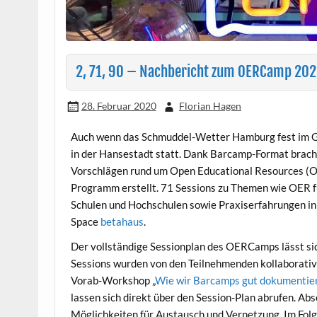
2, 71, 90 – Nachbericht zum OERCamp 20
28. Februar 2020
Florian Hagen
Auch wenn das Schmuddel-Wetter Hamburg fest im Gri
in der Hansestadt statt. Dank Barcamp-Format bracht
Vorschlägen rund um Open Educational Resources (O
Programm erstellt. 71 Sessions zu Themen wie OER f
Schulen und Hochschulen sowie Praxiserfahrungen i
Space
betahaus
.
Der vollständige Sessionplan des OERCamps lässt s
Sessions wurden von den Teilnehmenden kollaborativ 
Vorab-Workshop „
Wie wir Barcamps gut dokumentie
lassen sich direkt über den Session-Plan abrufen. Abs
Möglichkeiten für Austausch und Vernetzung. Im Folge