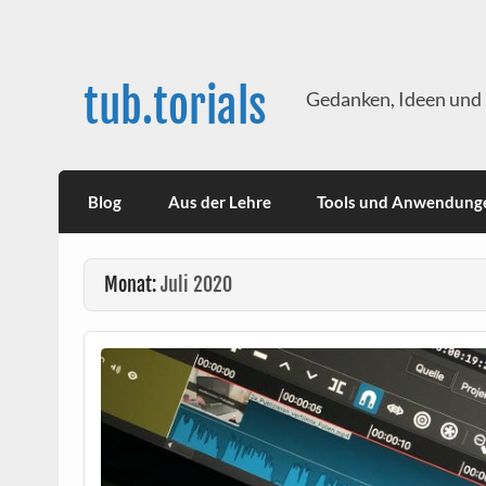
Skip
to
content
tub.torials
Gedanken, Ideen und 
Blog
Aus der Lehre
Tools und Anwendung
Monat:
Juli 2020