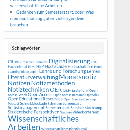
wissenschaftliche Arbeiten
Gedanken zum Semesterstart, oder: Was
niemand laut sagt, aber viele irgendwie
brauchen
Schlagwörter
Digitalisierung
Citavi
Creative Commons
Ersti
Hochschule
Fachreferat
H5P
Hochschullehre
FaMI
Home-
Lehre und Forschung
Lernen
Learning
Ideen
Joplin
Monatsnotiz
Literaturverwaltung
Notizen
Notizmethoden
Notiztechniken
OER
OER-Erstellung
Open-
Open Access
Access-Week
Open Access Barcamp
OpenAlex
Open Educational Resources
Open Science Barcamp
Schreibblockade
Screencast
Podcast
Schreiben
Selbstmanagement
Semesterstart
Seminar
startcamp
Studentische Perspektiven
Videokonferenz
Studium
Wissenschaftliches
Arbeiten
Wissenschaftliches Ideenjournal