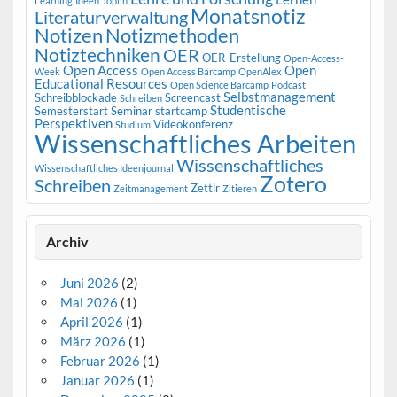
Learning
Ideen
Joplin
Monatsnotiz
Literaturverwaltung
Notizen
Notizmethoden
Notiztechniken
OER
OER-Erstellung
Open-Access-
Open Access
Open
Week
Open Access Barcamp
OpenAlex
Educational Resources
Open Science Barcamp
Podcast
Selbstmanagement
Schreibblockade
Screencast
Schreiben
Studentische
Semesterstart
Seminar
startcamp
Perspektiven
Videokonferenz
Studium
Wissenschaftliches Arbeiten
Wissenschaftliches
Wissenschaftliches Ideenjournal
Zotero
Schreiben
Zettlr
Zeitmanagement
Zitieren
Archiv
Juni 2026
(2)
Mai 2026
(1)
April 2026
(1)
März 2026
(1)
Februar 2026
(1)
Januar 2026
(1)