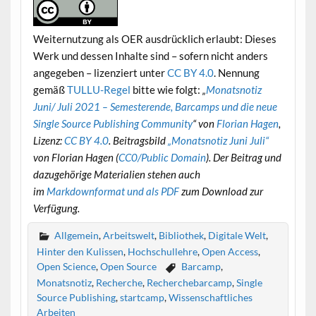
Weiternutzung als OER ausdrücklich erlaubt: Dieses
Werk und dessen Inhalte sind – sofern nicht anders
angegeben – lizenziert unter
CC BY 4.0
. Nennung
gemäß
TULLU-Regel
bitte wie folgt:
„
Monatsnotiz
Juni/ Juli 2021 – Semesterende, Barcamps und die neue
Single Source Publishing Community
“
von
Florian Hagen
,
Lizenz:
CC BY 4.0
. Beitragsbild
„Monatsnotiz Juni Juli“
von Florian Hagen (
CC0/Public Domain
). Der Beitrag und
dazugehörige Materialien stehen auch
im
Markdownformat und als PDF
zum Download zur
Verfügung.
Allgemein
,
Arbeitswelt
,
Bibliothek
,
Digitale Welt
,
Hinter den Kulissen
,
Hochschullehre
,
Open Access
,
Open Science
,
Open Source
Barcamp
,
Monatsnotiz
,
Recherche
,
Recherchebarcamp
,
Single
Source Publishing
,
startcamp
,
Wissenschaftliches
Arbeiten