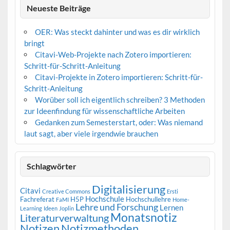
Neueste Beiträge
OER: Was steckt dahinter und was es dir wirklich
bringt
Citavi-Web-Projekte nach Zotero importieren:
Schritt-für-Schritt-Anleitung
Citavi-Projekte in Zotero importieren: Schritt-für-
Schritt-Anleitung
Worüber soll ich eigentlich schreiben? 3 Methoden
zur Ideenfindung für wissenschaftliche Arbeiten
Gedanken zum Semesterstart, oder: Was niemand
laut sagt, aber viele irgendwie brauchen
Schlagwörter
Digitalisierung
Citavi
Creative Commons
Ersti
Hochschule
Fachreferat
H5P
Hochschullehre
FaMI
Home-
Lehre und Forschung
Lernen
Learning
Ideen
Joplin
Monatsnotiz
Literaturverwaltung
Notizen
Notizmethoden