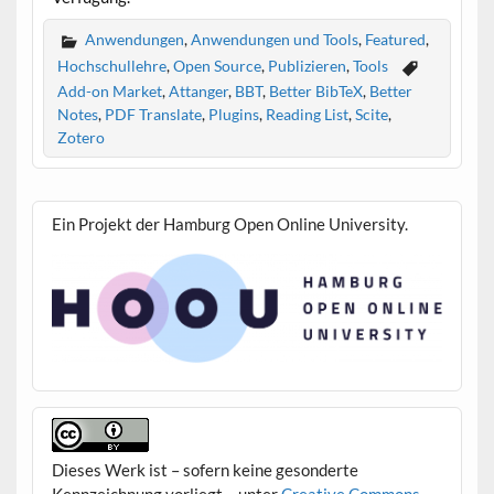
Anwendungen
,
Anwendungen und Tools
,
Featured
,
Hochschullehre
,
Open Source
,
Publizieren
,
Tools
Add-on Market
,
Attanger
,
BBT
,
Better BibTeX
,
Better
Notes
,
PDF Translate
,
Plugins
,
Reading List
,
Scite
,
Zotero
Ein Projekt der Hamburg Open Online University.
Dieses Werk ist – sofern keine gesonderte
Kennzeichnung vorliegt – unter
Creative Commons