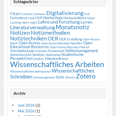
Schlagwörter
Digitalisierung
Citavi
Creative Commons
Ersti
Hochschule
Fachreferat
H5P
Hochschullehre
FaMI
Home-
Lehre und Forschung
Lernen
Learning
Ideen
Joplin
Monatsnotiz
Literaturverwaltung
Notizen
Notizmethoden
Notiztechniken
OER
OER-Erstellung
Open-Access-
Open Access
Open
Week
Open Access Barcamp
OpenAlex
Educational Resources
Open Science Barcamp
Podcast
Selbstmanagement
Schreibblockade
Screencast
Schreiben
Studentische
Semesterstart
Seminar
startcamp
Perspektiven
Videokonferenz
Studium
Wissenschaftliches Arbeiten
Wissenschaftliches
Wissenschaftliches Ideenjournal
Zotero
Schreiben
Zettlr
Zeitmanagement
Zitieren
Archiv
Juni 2026
(2)
Mai 2026
(1)