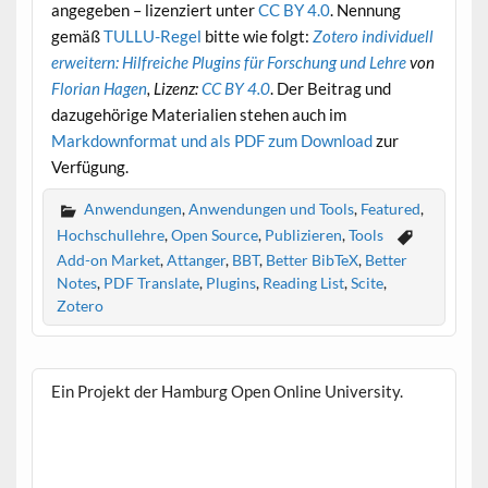
angegeben – lizenziert unter
CC BY 4.0
. Nennung
gemäß
TULLU-Regel
bitte wie folgt:
Zotero individuell
erweitern: Hilfreiche Plugins für Forschung und Lehre
von
Florian Hagen
, Lizenz:
CC BY 4.0
. Der Beitrag und
dazugehörige Materialien stehen auch im
Markdownformat und als PDF zum Download
zur
Verfügung.
Anwendungen
,
Anwendungen und Tools
,
Featured
,
Hochschullehre
,
Open Source
,
Publizieren
,
Tools
Add-on Market
,
Attanger
,
BBT
,
Better BibTeX
,
Better
Notes
,
PDF Translate
,
Plugins
,
Reading List
,
Scite
,
Zotero
Ein Projekt der Hamburg Open Online University.