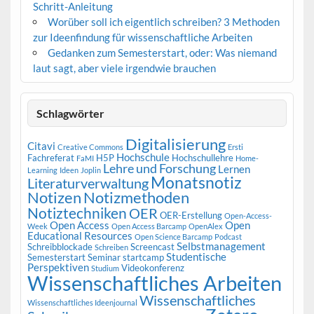
Schritt-Anleitung
Worüber soll ich eigentlich schreiben? 3 Methoden
zur Ideenfindung für wissenschaftliche Arbeiten
Gedanken zum Semesterstart, oder: Was niemand
laut sagt, aber viele irgendwie brauchen
Schlagwörter
Digitalisierung
Citavi
Creative Commons
Ersti
Hochschule
Fachreferat
H5P
Hochschullehre
FaMI
Home-
Lehre und Forschung
Lernen
Learning
Ideen
Joplin
Monatsnotiz
Literaturverwaltung
Notizen
Notizmethoden
Notiztechniken
OER
OER-Erstellung
Open-Access-
Open Access
Open
Week
Open Access Barcamp
OpenAlex
Educational Resources
Open Science Barcamp
Podcast
Selbstmanagement
Schreibblockade
Screencast
Schreiben
Studentische
Semesterstart
Seminar
startcamp
Perspektiven
Videokonferenz
Studium
Wissenschaftliches Arbeiten
Wissenschaftliches
Wissenschaftliches Ideenjournal