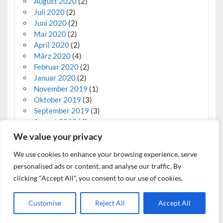
August 2020
(2)
Juli 2020
(2)
Juni 2020
(2)
Mai 2020
(2)
April 2020
(2)
März 2020
(4)
Februar 2020
(2)
Januar 2020
(2)
November 2019
(1)
Oktober 2019
(3)
September 2019
(3)
August 2019
(4)
We value your privacy
RSS – Beiträge
Datenschutz und Cookies: Diese Website verwendet Cookies. Wenn du die
We use cookies to enhance your browsing experience, serve
Website weiterhin nutzt, stimmst du der Verwendung von Cookies zu.
RSS – Kommentare
personalised ads or content, and analyse our traffic. By
Weitere Informationen, beispielsweise zur Kontrolle von Cookies, findest
clicking "Accept All", you consent to our use of cookies.
du hier:
Cookie-Richtlinie
Erstellt mit
WordPress
und
Courage
.
Customise
Reject All
Accept All