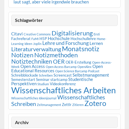
laut sagt, aber viele irgendwie brauchen
Schlagwörter
Digitalisierung
Citavi
Creative Commons
Ersti
Hochschule
Fachreferat
H5P
Hochschullehre
FaMI
Home-
Lehre und Forschung
Lernen
Learning
Ideen
Joplin
Monatsnotiz
Literaturverwaltung
Notizen
Notizmethoden
Notiztechniken
OER
OER-Erstellung
Open-Access-
Open Access
Open
Week
Open Access Barcamp
OpenAlex
Educational Resources
Open Science Barcamp
Podcast
Selbstmanagement
Schreibblockade
Screencast
Schreiben
Studentische
Semesterstart
Seminar
startcamp
Perspektiven
Videokonferenz
Studium
Wissenschaftliches Arbeiten
Wissenschaftliches
Wissenschaftliches Ideenjournal
Zotero
Schreiben
Zettlr
Zeitmanagement
Zitieren
Archiv