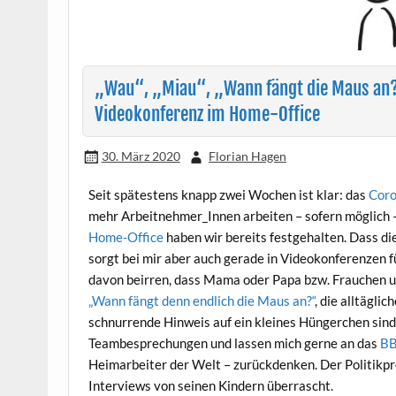
„Wau“, „Miau“, „Wann fängt die Maus an?
Videokonferenz im Home-Office
30. März 2020
Florian Hagen
Seit spätestens knapp zwei Wochen ist klar: das
Coro
mehr Arbeitnehmer_Innen arbeiten – sofern möglich –
Home-Office
haben wir bereits festgehalten. Dass die
sorgt bei mir aber auch gerade in Videokonferenzen fü
davon beirren, dass Mama oder Papa bzw. Frauchen un
„Wann fängt denn endlich die Maus an?“
, die alltägl
schnurrende Hinweis auf ein kleines Hüngerchen sind
Teambesprechungen und lassen mich gerne an das
BB
Heimarbeiter der Welt – zurückdenken. Der Politikp
Interviews von seinen Kindern überrascht.