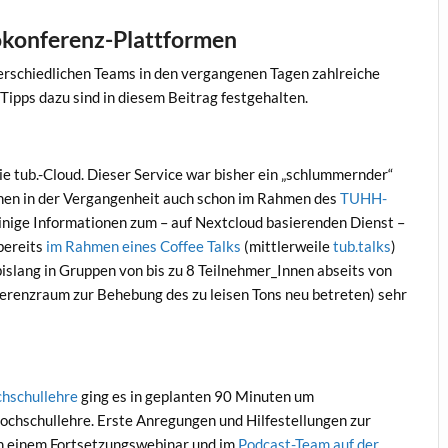
okonferenz-Plattformen
erschiedlichen Teams in den vergangenen Tagen zahlreiche
 Tipps dazu sind in diesem Beitrag festgehalten.
 tub.-Cloud. Dieser Service war bisher ein „schlummernder“
tionen in der Vergangenheit auch schon im Rahmen des
TUHH-
inige Informationen zum – auf Nextcloud basierenden Dienst –
bereits
im Rahmen eines Coffee Talks
(mittlerweile
tub.talks
)
 bislang in Gruppen von bis zu 8 Teilnehmer_Innen abseits von
erenzraum zur Behebung des zu leisen Tons neu betreten) sehr
chschullehre
ging es in geplanten 90 Minuten um
ochschullehre. Erste Anregungen und Hilfestellungen zur
n einem Fortsetzungswebinar und im
Podcast-Team auf der