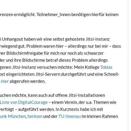
ferenzen ermöglicht. Teilnehmer_Innen benötigen hierfür keinen
 Unhangout haben wir eine selbst gehostete Jitsi-Instanz
rwiegend gut. Problem waren hier – allerdings nur bei mir – dass
ner Bildschirmfreigabe für mich nur noch als schwarzer
r und ihre Bildschirme betraf dieses Problem allerdings
eigenen Jitsi-Instanz versuchen möchte: Mein Kollege
Tobias
bst eingerichteten Jitsi-Servern durchgeführt und eine Schnell-
n
hier
abgerufen werden.
uchen möchte, kann auch auf offene Jitsi-Installationen
Liste von DigitalCourage
– einem Verein, der u.a. Themen wie
folgt – aufgeführt werden. In Kurztests habe ich mit
funk München
,
fairkom
und der
TU Ilmenau
im kleinen Rahmen