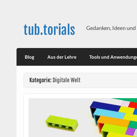
Skip
to
content
tub.torials
Gedanken, Ideen und 
Blog
Aus der Lehre
Tools und Anwendung
Kategorie:
Digitale Welt