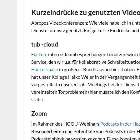
Kurzeindrücke zu genutzten Vide
Apropos Videokonferenzen: Wie viele habe ich in unt
Dienste intensiv genutzt. Einige kurze Eindrücke und
tub.-cloud
Für
tub.
-interne Teambesprechungen benutzen wird die
Service, den wir u.a. für kollaborative Schreibsitua
Hackerspace
in größerer Runde ausprobiert haben. E
hat unser Kollege Heiko Weier in der Vergangenheit 
vorgestellt. In unseren tub.-Meetings lief der Dienst
vereinzelten Tonproblemen (hier musste ich den Konf
stabil.
Zoom
Im Rahmen des HOOU-Webinars
Podcasts in der Ho
Besonderheiten und Potentiale von Podcasts in der H
Podcasteinbindung wurden gegeben. Diese konnten i