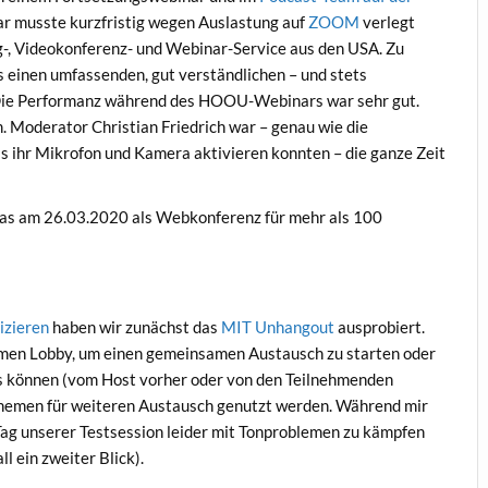
r musste kurzfristig wegen Auslastung auf
ZOOM
verlegt
-, Videokonferenz- und Webinar-Service aus den USA. Zu
 einen umfassenden, gut verständlichen – und stets
Die Performanz während des HOOU-Webinars war sehr gut.
 Moderator Christian Friedrich war – genau wie die
s ihr Mikrofon und Kamera aktivieren konnten – die ganze Zeit
das am 26.03.2020 als Webkonferenz für mehr als 100
izieren
haben wir zunächst das
MIT Unhangout
ausprobiert.
samen Lobby, um einen gemeinsamen Austausch zu starten oder
ss können (vom Host vorher oder von den Teilnehmenden
themen für weiteren Austausch genutzt werden. Während mir
m Tag unserer Testsession leider mit Tonproblemen zu kämpfen
l ein zweiter Blick).