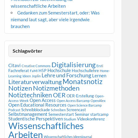
wissenschaftliche Arbeiten
Gedanken zum Semesterstart, oder: Was
niemand laut sagt, aber viele irgendwie
brauchen
Schlagwörter
Digitalisierung
Citavi
Creative Commons
Ersti
Hochschule
Fachreferat
H5P
Hochschullehre
FaMI
Home-
Lehre und Forschung
Lernen
Learning
Ideen
Joplin
Monatsnotiz
Literaturverwaltung
Notizen
Notizmethoden
Notiztechniken
OER
OER-Erstellung
Open-
Open Access
Access-Week
Open Access Barcamp
OpenAlex
Open Educational Resources
Open Science Barcamp
Schreibblockade
Screencast
Podcast
Schreiben
Selbstmanagement
Semesterstart
Seminar
startcamp
Studentische Perspektiven
Videokonferenz
Studium
Wissenschaftliches
Arbeiten
Wissenschaftliches Ideenjournal