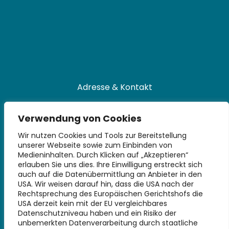
Adresse & Kontakt
Universitätsbibliothek
Verwendung von Cookies
Technische Universität Hamburg
Denickestraße 22
Wir nutzen Cookies und Tools zur Bereitstellung
unserer Webseite sowie zum Einbinden von
21073 Hamburg
Medieninhalten. Durch Klicken auf „Akzeptieren“
erlauben Sie uns dies. Ihre Einwilligung erstreckt sich
+49 40 30601-2845
auch auf die Datenübermittlung an Anbieter in den
bibliothek@tuhh.de
USA. Wir weisen darauf hin, dass die USA nach der
Rechtsprechung des Europäischen Gerichtshofs die
USA derzeit kein mit der EU vergleichbares
Soziale Netzwerke
Datenschutzniveau haben und ein Risiko der
unbemerkten Datenverarbeitung durch staatliche