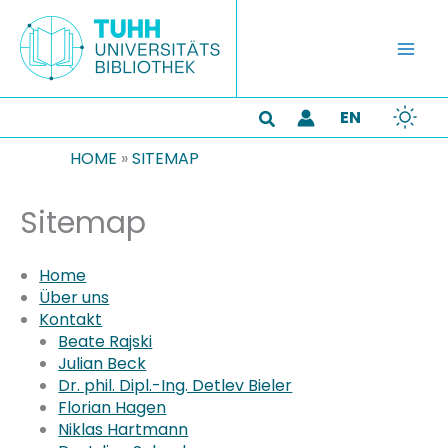
Zum
Inhalt
springen
EN
Suchen
HOME
»
SITEMAP
Sitemap
Home
Über uns
Kontakt
Beate Rajski
Julian Beck
Dr. phil. Dipl.-Ing. Detlev Bieler
Florian Hagen
Niklas Hartmann