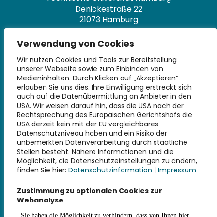
Denickestraße 22
21073 Hamburg
+49 40 30601-2845
Verwendung von Cookies
bibliothek@tuhh.de
Wir nutzen Cookies und Tools zur Bereitstellung
unserer Webseite sowie zum Einbinden von
Soziale Netzwerke
Medieninhalten. Durch Klicken auf „Akzeptieren“
erlauben Sie uns dies. Ihre Einwilligung erstreckt sich
auch auf die Datenübermittlung an Anbieter in den
USA. Wir weisen darauf hin, dass die USA nach der
Rechtsprechung des Europäischen Gerichtshofs die
USA derzeit kein mit der EU vergleichbares
Datenschutzniveau haben und ein Risiko der
Weiterführende Links
unbemerkten Datenverarbeitung durch staatliche
Stellen besteht. Nähere Informationen und die
Möglichkeit, die Datenschutzeinstellungen zu ändern,
Impressum
finden Sie hier:
Datenschutzinformation
|
Impressum
Datenschutz
Erklärung zur Barrierefreiheit
Zustimmung zu optionalen Cookies zur
Haus- und Benutzungsordnung
Webanalyse
Gebührensatzung
Kontakt