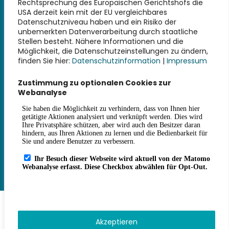
Rechtsprechung des Europäischen Gerichtshofs die
USA derzeit kein mit der EU vergleichbares
Datenschutzniveau haben und ein Risiko der
Weiterführende Links
unbemerkten Datenverarbeitung durch staatliche
Stellen besteht. Nähere Informationen und die
Möglichkeit, die Datenschutzeinstellungen zu ändern,
Impressum
finden Sie hier:
Datenschutzinformation
|
Impressum
Datenschutz
Erklärung zur Barrierefreiheit
Zustimmung zu optionalen Cookies zur
Haus- und Benutzungsordnung
Webanalyse
Gebührensatzung
Kontakt
Anfahrt
Öffnungszeiten
Sitemap
Akzeptieren