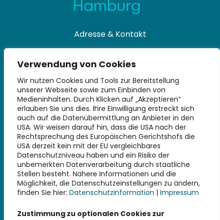
Adresse & Kontakt
Universitätsbibliothek
Verwendung von Cookies
Technische Universität Hamburg
Denickestraße 22
Wir nutzen Cookies und Tools zur Bereitstellung
unserer Webseite sowie zum Einbinden von
21073 Hamburg
Medieninhalten. Durch Klicken auf „Akzeptieren“
erlauben Sie uns dies. Ihre Einwilligung erstreckt sich
+49 40 30601-2845
auch auf die Datenübermittlung an Anbieter in den
bibliothek@tuhh.de
USA. Wir weisen darauf hin, dass die USA nach der
Rechtsprechung des Europäischen Gerichtshofs die
USA derzeit kein mit der EU vergleichbares
Soziale Netzwerke
Datenschutzniveau haben und ein Risiko der
unbemerkten Datenverarbeitung durch staatliche
Stellen besteht. Nähere Informationen und die
Möglichkeit, die Datenschutzeinstellungen zu ändern,
finden Sie hier:
Datenschutzinformation
|
Impressum
Weiterführende Links
Zustimmung zu optionalen Cookies zur