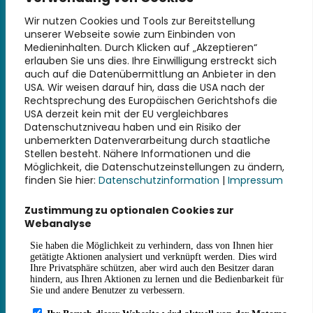
Technische Universität Hamburg
Denickestraße 22
Wir nutzen Cookies und Tools zur Bereitstellung
unserer Webseite sowie zum Einbinden von
21073 Hamburg
Medieninhalten. Durch Klicken auf „Akzeptieren“
erlauben Sie uns dies. Ihre Einwilligung erstreckt sich
+49 40 30601-2845
auch auf die Datenübermittlung an Anbieter in den
bibliothek@tuhh.de
USA. Wir weisen darauf hin, dass die USA nach der
Rechtsprechung des Europäischen Gerichtshofs die
USA derzeit kein mit der EU vergleichbares
Soziale Netzwerke
Datenschutzniveau haben und ein Risiko der
unbemerkten Datenverarbeitung durch staatliche
Stellen besteht. Nähere Informationen und die
Möglichkeit, die Datenschutzeinstellungen zu ändern,
finden Sie hier:
Datenschutzinformation
|
Impressum
Weiterführende Links
Zustimmung zu optionalen Cookies zur
Webanalyse
Impressum
Datenschutz
Erklärung zur Barrierefreiheit
Haus- und Benutzungsordnung
Gebührensatzung