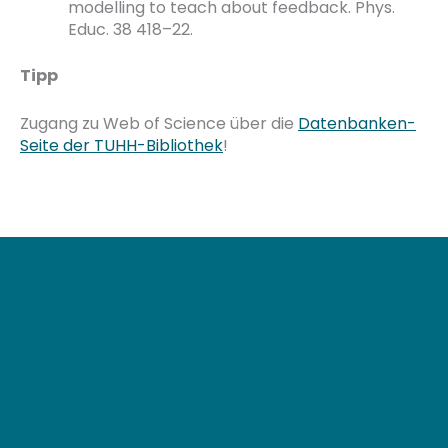
modelling to teach about feedback. Phys.
Educ. 38 418–22.
Tipp
Zugang zu Web of Science über die
Datenbanken-
Seite der TUHH-Bibliothek
!