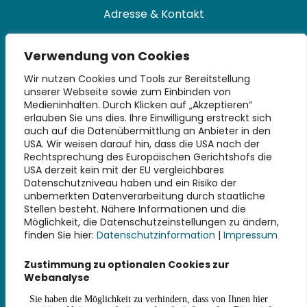
Adresse & Kontakt
Universitätsbibliothek
Verwendung von Cookies
Technische Universität Hamburg
Denickestraße 22
Wir nutzen Cookies und Tools zur Bereitstellung
unserer Webseite sowie zum Einbinden von
21073 Hamburg
Medieninhalten. Durch Klicken auf „Akzeptieren“
erlauben Sie uns dies. Ihre Einwilligung erstreckt sich
+49 40 30601-2845
auch auf die Datenübermittlung an Anbieter in den
bibliothek@tuhh.de
USA. Wir weisen darauf hin, dass die USA nach der
Rechtsprechung des Europäischen Gerichtshofs die
USA derzeit kein mit der EU vergleichbares
Soziale Netzwerke
Datenschutzniveau haben und ein Risiko der
unbemerkten Datenverarbeitung durch staatliche
Stellen besteht. Nähere Informationen und die
Möglichkeit, die Datenschutzeinstellungen zu ändern,
finden Sie hier:
Datenschutzinformation
|
Impressum
Weiterführende Links
Zustimmung zu optionalen Cookies zur
Webanalyse
Impressum