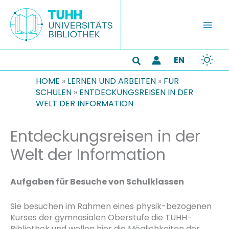
Zum
Inhalt
springen
EN
Suchen
HOME
»
LERNEN UND ARBEITEN
»
FÜR
SCHULEN
»
ENTDECKUNGSREISEN IN DER
WELT DER INFORMATION
Entdeckungsreisen in der
Welt der Information
Aufgaben für Besuche von Schulklassen
Sie besuchen im Rahmen eines physik-bezogenen
Kurses der gymnasialen Oberstufe die TUHH-
Bibliothek und wollen hier die Möglichkeiten der