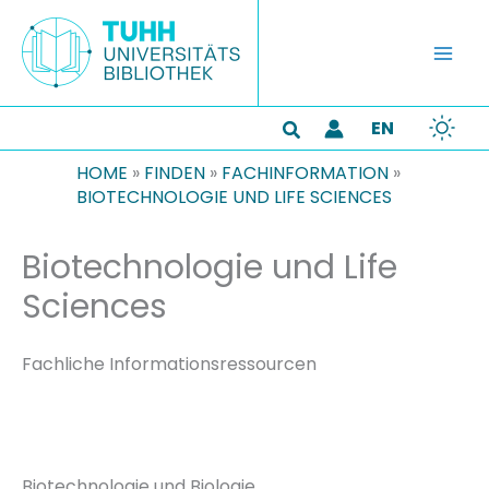
Zum
Inhalt
springen
EN
Suchen
HOME
»
FINDEN
»
FACHINFORMATION
»
BIOTECHNOLOGIE UND LIFE SCIENCES
Biotechnologie und Life
Sciences
Fachliche Informationsressourcen
Biotechnologie und Biologie