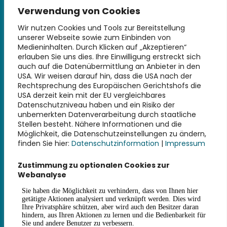
Universitätsbibliothek
Verwendung von Cookies
Technische Universität Hamburg
Denickestraße 22
Wir nutzen Cookies und Tools zur Bereitstellung
unserer Webseite sowie zum Einbinden von
21073 Hamburg
Medieninhalten. Durch Klicken auf „Akzeptieren“
erlauben Sie uns dies. Ihre Einwilligung erstreckt sich
+49 40 30601-2845
auch auf die Datenübermittlung an Anbieter in den
bibliothek@tuhh.de
USA. Wir weisen darauf hin, dass die USA nach der
Rechtsprechung des Europäischen Gerichtshofs die
USA derzeit kein mit der EU vergleichbares
Soziale Netzwerke
Datenschutzniveau haben und ein Risiko der
unbemerkten Datenverarbeitung durch staatliche
Stellen besteht. Nähere Informationen und die
Möglichkeit, die Datenschutzeinstellungen zu ändern,
finden Sie hier:
Datenschutzinformation
|
Impressum
Weiterführende Links
Zustimmung zu optionalen Cookies zur
Webanalyse
Impressum
Datenschutz
Erklärung zur Barrierefreiheit
Haus- und Benutzungsordnung