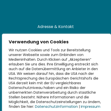
Adresse & Kontakt
Universitätsbibliothek
Verwendung von Cookies
Technische Universität Hamburg
Denickestraße 22
Wir nutzen Cookies und Tools zur Bereitstellung
unserer Webseite sowie zum Einbinden von
21073 Hamburg
Medieninhalten. Durch Klicken auf „Akzeptieren“
erlauben Sie uns dies. Ihre Einwilligung erstreckt sich
+49 40 30601-2845
auch auf die Datenübermittlung an Anbieter in den
bibliothek@tuhh.de
USA. Wir weisen darauf hin, dass die USA nach der
Rechtsprechung des Europäischen Gerichtshofs die
USA derzeit kein mit der EU vergleichbares
Soziale Netzwerke
Datenschutzniveau haben und ein Risiko der
unbemerkten Datenverarbeitung durch staatliche
Stellen besteht. Nähere Informationen und die
Möglichkeit, die Datenschutzeinstellungen zu ändern,
finden Sie hier:
Datenschutzinformation
|
Impressum