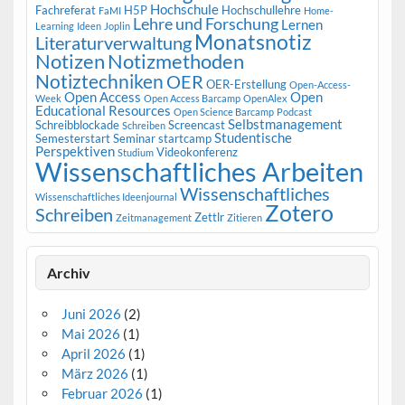
Hochschule
Fachreferat
H5P
Hochschullehre
FaMI
Home-
Lehre und Forschung
Lernen
Learning
Ideen
Joplin
Monatsnotiz
Literaturverwaltung
Notizen
Notizmethoden
Notiztechniken
OER
OER-Erstellung
Open-Access-
Open Access
Open
Week
Open Access Barcamp
OpenAlex
Educational Resources
Open Science Barcamp
Podcast
Selbstmanagement
Schreibblockade
Screencast
Schreiben
Studentische
Semesterstart
Seminar
startcamp
Perspektiven
Videokonferenz
Studium
Wissenschaftliches Arbeiten
Wissenschaftliches
Wissenschaftliches Ideenjournal
Zotero
Schreiben
Zettlr
Zeitmanagement
Zitieren
Archiv
Juni 2026
(2)
Mai 2026
(1)
April 2026
(1)
März 2026
(1)
Februar 2026
(1)