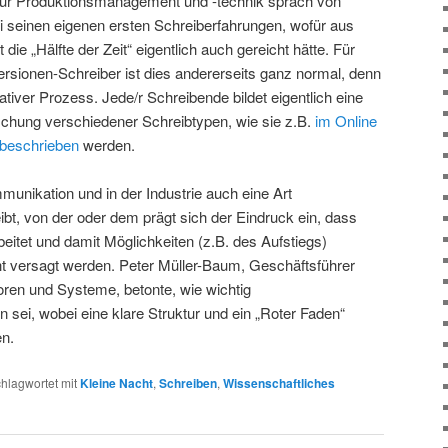
 für Produktionsmanagement und -technik sprach von
 seinen eigenen ersten Schreiberfahrungen, wofür aus
t die „Hälfte der Zeit“ eigentlich auch gereicht hätte. Für
sionen-Schreiber ist dies andererseits ganz normal, denn
erativer Prozess. Jede/r Schreibende bildet eigentlich eine
ischung verschiedener Schreibtypen, wie sie z.B.
im Online
 beschrieben
werden.
munikation und in der Industrie auch eine Art
ibt, von der oder dem prägt sich der Eindruck ein, dass
beitet und damit Möglichkeiten (z.B. des Aufstiegs)
ht versagt werden. Peter Müller-Baum, Geschäftsführer
n und Systeme, betonte, wie wichtig
sei, wobei eine klare Struktur und ein „Roter Faden“
n.
hlagwortet mit
Kleine Nacht
,
Schreiben
,
Wissenschaftliches