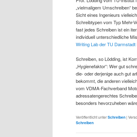
Prof. Lödding vom TU-Institut
„vielmaligem Umschreiben“ bei
Sicht eines Ingenieurs vielleich
Schreibtypen vom Typ Mehr-Ver
fast jedes Schreiben ist ein it
individuell unterschiedliche M
Writing Lab der TU Darmstadt
Schreiben, so Lödding, ist Kom
„Hygienefaktor“: Wer gut schre
die- oder derjenige auch gut ar
bekommt, die anderen vielleic
vom VDMA-Fachverband Motore
adressatengerechtes Schreiben 
besonders hevorzuheben wäre
Veröffentlicht unter
Schreiben
|
Versc
Schreiben