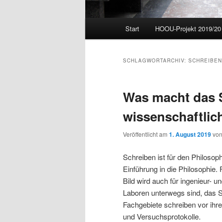
Hauptmenü
Start
HOOU-Projekt 2019/20
Zum
Zum
primären
sekundären
SCHLAGWORTARCHIV:
SCHREIBEN
Inhalt
Inhalt
Was macht das 
springen
springen
wissenschaftlic
Veröffentlicht am
1. August 2019
vo
Schreiben ist für den Philosop
Einführung in die Philosophie.
Bild wird auch für ingenieur- u
Laboren unterwegs sind, das Sc
Fachgebiete schreiben vor ihr
und Versuchsprotokolle.