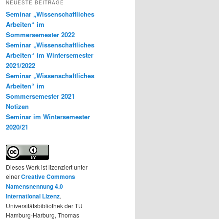
NEUESTE BEITRÄGE
Seminar „Wissenschaftliches
Arbeiten“ im
Sommersemester 2022
Seminar „Wissenschaftliches
Arbeiten“ im Wintersemester
2021/2022
Seminar „Wissenschaftliches
Arbeiten“ im
Sommersemester 2021
Notizen
Seminar im Wintersemester
2020/21
Dieses Werk ist lizenziert unter
einer
Creative Commons
Namensnennung 4.0
International Lizenz
.
Universitätsbibliothek der TU
Hamburg-Harburg, Thomas