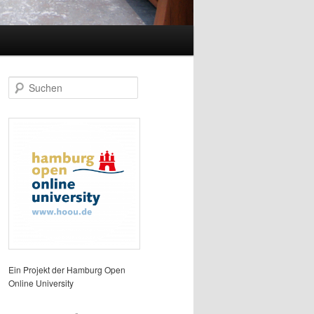
S
u
c
h
e
n
Ein Projekt der Hamburg Open
Online University