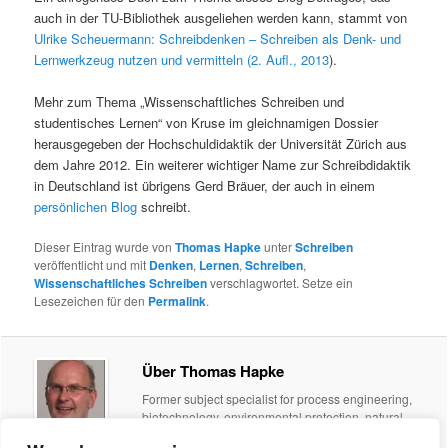
auch in der TU-Bibliothek ausgeliehen werden kann, stammt von
Ulrike Scheuermann: Schreibdenken – Schreiben als Denk- und
Lernwerkzeug nutzen und vermitteln (2. Aufl., 2013
).
Mehr zum Thema „Wissenschaftliches Schreiben und
studentisches Lernen“ von Kruse im gleichnamigen Dossier
herausgegeben der Hochschuldidaktik der Universität Zürich aus
dem Jahre 2012. Ein weiterer wichtiger Name zur Schreibdidaktik
in Deutschland ist übrigens Gerd Bräuer, der auch in einem
persönlichen Blog
schreibt.
Dieser Eintrag wurde von
Thomas Hapke
unter
Schreiben
veröffentlicht und mit
Denken
,
Lernen
,
Schreiben
,
Wissenschaftliches Schreiben
verschlagwortet. Setze ein
Lesezeichen für den
Permalink
.
Über Thomas Hapke
Former subject specialist for process engineering,
biotechnology, environmental protection, natural
sciences and mathematics. University Library of