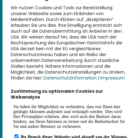
Technische Universität Hamburg
Denickestraße 22
Wir nutzen Cookies und Tools zur Bereitstellung
unserer Webseite sowie zum Einbinden von
21073 Hamburg
Medieninhalten. Durch Klicken auf „Akzeptieren“
erlauben Sie uns dies. Ihre Einwilligung erstreckt sich
+49 40 30601-2845
auch auf die Datenübermittlung an Anbieter in den
bibliothek@tuhh.de
USA. Wir weisen darauf hin, dass die USA nach der
Rechtsprechung des Europäischen Gerichtshofs die
USA derzeit kein mit der EU vergleichbares
Soziale Netzwerke
Datenschutzniveau haben und ein Risiko der
unbemerkten Datenverarbeitung durch staatliche
Stellen besteht. Nähere Informationen und die
Möglichkeit, die Datenschutzeinstellungen zu ändern,
finden Sie hier:
Datenschutzinformation
|
Impressum
Weiterführende Links
Zustimmung zu optionalen Cookies zur
Webanalyse
Impressum
Datenschutz
Erklärung zur Barrierefreiheit
Haus- und Benutzungsordnung
Gebührensatzung