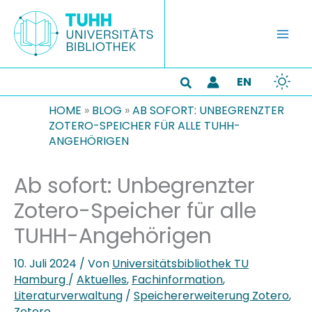
Zum
Inhalt
springen
EN
Suchen
HOME
»
BLOG
»
AB SOFORT: UNBEGRENZTER
ZOTERO-SPEICHER FÜR ALLE TUHH-
ANGEHÖRIGEN
Ab sofort: Unbegrenzter
Zotero-Speicher für alle
TUHH-Angehörigen
10. Juli 2024
/ Von
Universitätsbibliothek TU
Hamburg
/
Aktuelles
,
Fachinformation
,
Literaturverwaltung
/
Speichererweiterung Zotero
,
Zotero