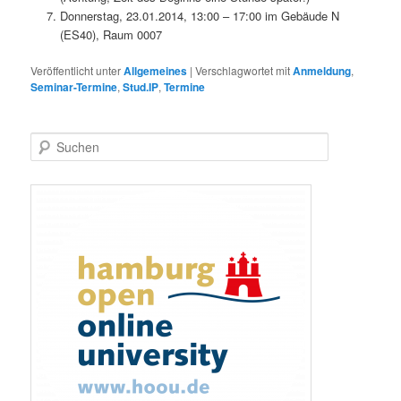
Donnerstag, 23.01.2014, 13:00 – 17:00 im Gebäude N
(ES40), Raum 0007
Veröffentlicht unter
Allgemeines
|
Verschlagwortet mit
Anmeldung
,
Seminar-Termine
,
Stud.IP
,
Termine
S
u
c
h
e
n