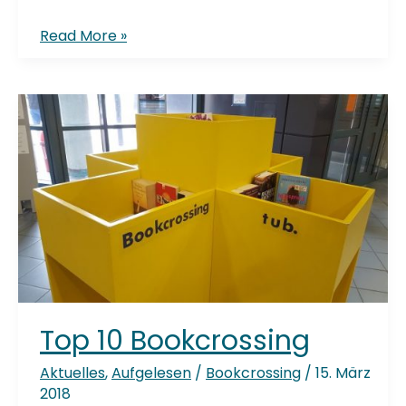
Der
Read More »
Sommer
wird
vielfältig
Top 10 Bookcrossing
Aktuelles
,
Aufgelesen
/
Bookcrossing
/
15. März
2018