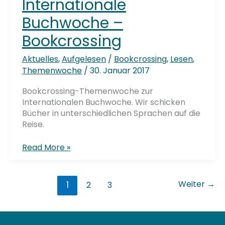
Adresse & Kontakt
Universitätsbibliothek
Technische Universität Hamburg
Denickestraße 22
21073 Hamburg
+49 40 30601-2845
bibliothek@tuhh.de
Soziale Netzwerke