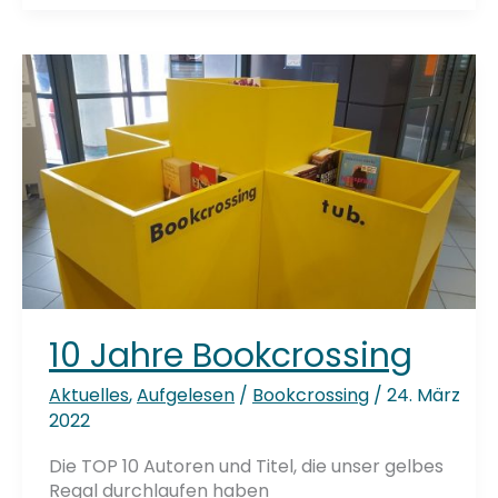
in
der
TUB
–
Mitnehmen
–
Lesen
–
Freilassen
10 Jahre Bookcrossing
Aktuelles
,
Aufgelesen
/
Bookcrossing
/
24. März
2022
Die TOP 10 Autoren und Titel, die unser gelbes
Regal durchlaufen haben