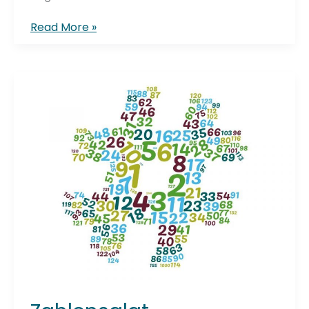
10
Read More »
Jahre
Bookcrossing