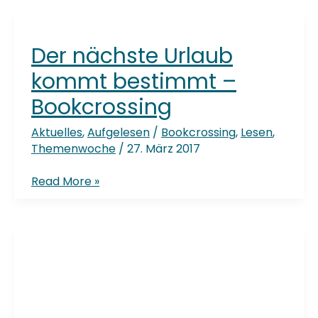
–
Bookcrossing
für
Der nächste Urlaub
den
Sommerurlaub
kommt bestimmt –
Bookcrossing
Aktuelles
,
Aufgelesen
/
Bookcrossing
,
Lesen
,
Themenwoche
/
27. März 2017
Der
Read More »
nächste
Urlaub
kommt
bestimmt
–
Internationale
Bookcrossing
Buchwoche –