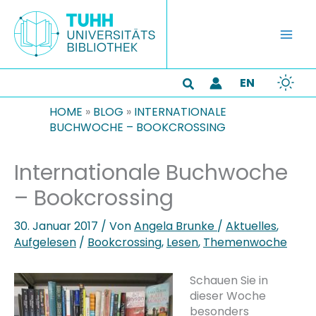
Zum
Inhalt
springen
EN
Suchen
HOME
»
BLOG
»
INTERNATIONALE
BUCHWOCHE – BOOKCROSSING
Internationale Buchwoche
– Bookcrossing
30. Januar 2017
/ Von
Angela Brunke
/
Aktuelles
,
Aufgelesen
/
Bookcrossing
,
Lesen
,
Themenwoche
Schauen Sie in
dieser Woche
besonders