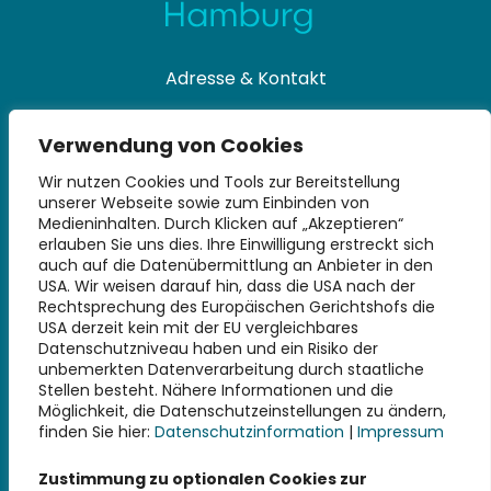
Adresse & Kontakt
Universitätsbibliothek
Verwendung von Cookies
Technische Universität Hamburg
Denickestraße 22
Wir nutzen Cookies und Tools zur Bereitstellung
unserer Webseite sowie zum Einbinden von
21073 Hamburg
Medieninhalten. Durch Klicken auf „Akzeptieren“
erlauben Sie uns dies. Ihre Einwilligung erstreckt sich
+49 40 30601-2845
auch auf die Datenübermittlung an Anbieter in den
bibliothek@tuhh.de
USA. Wir weisen darauf hin, dass die USA nach der
Rechtsprechung des Europäischen Gerichtshofs die
USA derzeit kein mit der EU vergleichbares
Soziale Netzwerke
Datenschutzniveau haben und ein Risiko der
unbemerkten Datenverarbeitung durch staatliche
Stellen besteht. Nähere Informationen und die
Möglichkeit, die Datenschutzeinstellungen zu ändern,
finden Sie hier:
Datenschutzinformation
|
Impressum
Weiterführende Links
Zustimmung zu optionalen Cookies zur