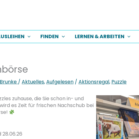
USLEIHEN
FINDEN
LERNEN & ARBEITEN
hbörse
 Brunke
/
Aktuelles
,
Aufgelesen
/
Aktionsregal
,
Puzzle
zles zuhause, die Sie schon in- und
rd es Zeit für frischen Nachschub bei
rse!
 28.06.26