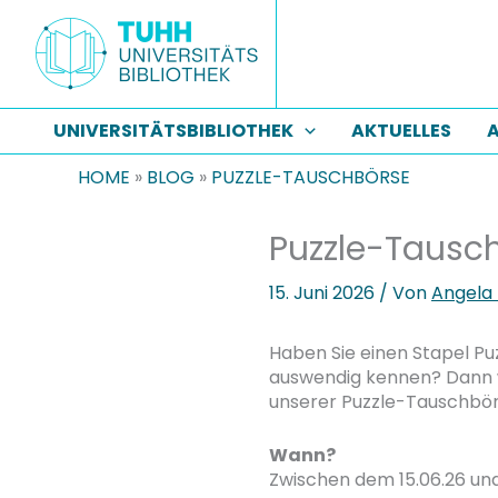
Zum
Inhalt
springen
UNIVERSITÄTSBIBLIOTHEK
AKTUELLES
A
HOME
»
BLOG
»
PUZZLE-TAUSCHBÖRSE
Puzzle-Tausc
15. Juni 2026
/ Von
Angela
Haben Sie einen Stapel Puz
auswendig kennen? Dann wi
unserer Puzzle-Tauschbö
Wann?
Zwischen dem 15.06.26 und