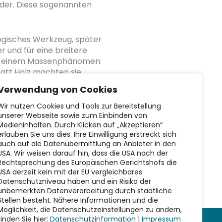
inder. Diese sogenannten
gogisches Werkzeug, später
r und für eine breitere
 zu einem Massenphänomen:
tatt Holz machten sie
Verwendung von Cookies
ntspannen, gemeinsam Zeit
Wir nutzen Cookies und Tools zur Bereitstellung
unserer Webseite sowie zum Einbinden von
Medieninhalten. Durch Klicken auf „Akzeptieren“
erlauben Sie uns dies. Ihre Einwilligung erstreckt sich
auch auf die Datenübermittlung an Anbieter in den
USA. Wir weisen darauf hin, dass die USA nach der
Rechtsprechung des Europäischen Gerichtshofs die
USA derzeit kein mit der EU vergleichbares
Nächster Beitrag
→
Datenschutzniveau haben und ein Risiko der
unbemerkten Datenverarbeitung durch staatliche
Stellen besteht. Nähere Informationen und die
Möglichkeit, die Datenschutzeinstellungen zu ändern,
finden Sie hier:
Datenschutzinformation
|
Impressum