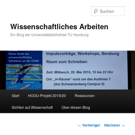
Such
Wissenschaftliches Arbeiten
Ein Blog der Universitätsbibliothek TU Hamburg
Hauptmenü
Start
HOOU-Projekt 2019/20
Ressourcen
Zum
Sichten auf Wissenschaft
Über diesen Blog
primären
Inhalt
Beitragsnavigation
←
Vorheriger
Nächster
→
springen