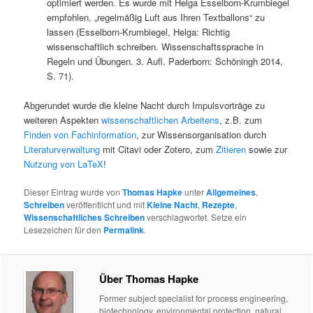
optimiert werden. Es wurde mit Helga Esselborn-Krumbiegel
empfohlen, „regelmäßig Luft aus Ihren Textballons“ zu
lassen (Esselborn-Krumbiegel, Helga: Richtig
wissenschaftlich schreiben. Wissenschaftssprache in
Regeln und Übungen. 3. Aufl. Paderborn: Schöningh 2014,
S. 71).
Abgerundet wurde die kleine Nacht durch Impulsvorträge zu
weiteren Aspekten
wissenschaftlichen Arbeitens
, z.B. zum
Finden von Fachinformation
, zur Wissensorganisation durch
Literaturverwaltung
mit Citavi oder Zotero, zum
Zitieren
sowie zur
Nutzung von LaTeX
!
Dieser Eintrag wurde von
Thomas Hapke
unter
Allgemeines
,
Schreiben
veröffentlicht und mit
Kleine Nacht
,
Rezepte
,
Wissenschaftliches Schreiben
verschlagwortet. Setze ein
Lesezeichen für den
Permalink
.
Über Thomas Hapke
Former subject specialist for process engineering,
biotechnology, environmental protection, natural