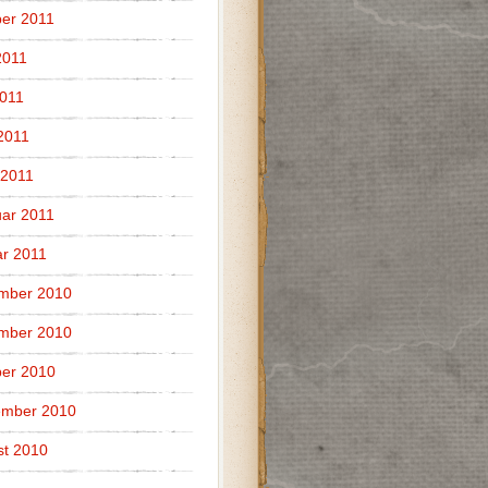
er 2011
2011
011
 2011
 2011
ar 2011
r 2011
mber 2010
mber 2010
er 2010
ember 2010
t 2010