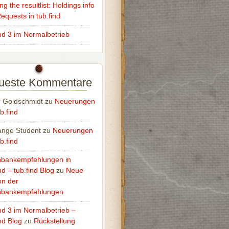
g the resultlist: Holdings info
equests in tub.find
ind 3 im Normalbetrieb
ueste Kommentare
r Goldschmidt
zu
Neuerungen
b.find
nge Student
zu
Neuerungen
b.find
bankempfehlungen in
nd – tub.find Blog
zu
Neue
on der
nbankempfehlungen
ind 3 im Normalbetrieb –
nd Blog
zu
Rückstellung