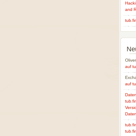
Hackin
and R
tub.f
Ne
Olive
auf tu
Excha
auf tu
Daten
tub.fi
Versi
Date
tub.f
tub.fi