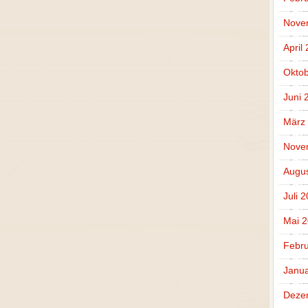
Nove
April
Oktob
Juni 
März
Nove
Augus
Juli 
Mai 
Febru
Janua
Deze