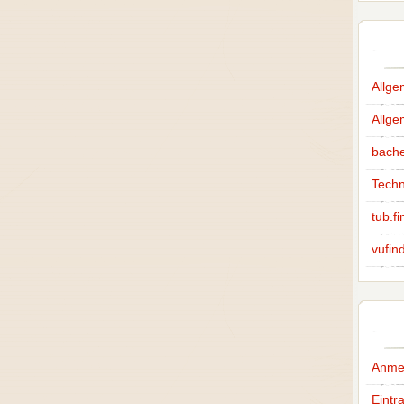
Allge
Allg
bache
Techn
tub.fi
vufin
Anme
Eintr