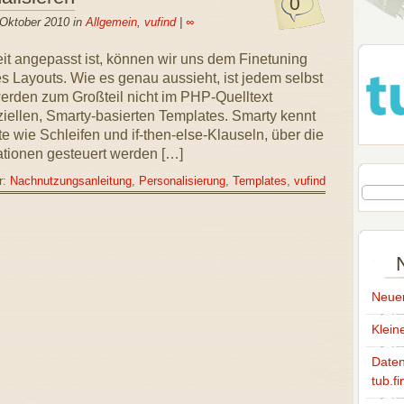
0
 Oktober 2010 in
Allgemein
,
vufind
|
∞
it angepasst ist, können wir uns dem Finetuning
 Layouts. Wie es genau aussieht, ist jedem selbst
rden zum Großteil nicht im PHP-Quelltext
ellen, Smarty-basierten Templates. Smarty kennt
 wie Schleifen und if-then-else-Klauseln, über die
ationen gesteuert werden […]
r:
Nachnutzungsanleitung
,
Personalisierung
,
Templates
,
vufind
Neuer
Klein
Daten
tub.fi