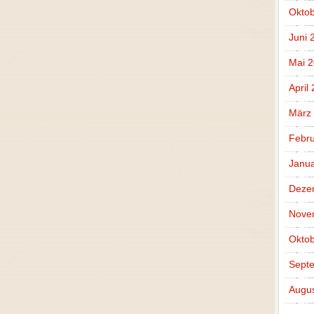
Oktob
Juni 
Mai 2
April
März
Febru
Janua
Deze
Nove
Oktob
Sept
Augus