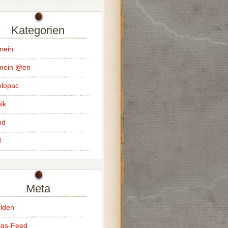
Kategorien
mein
emein @en
lopac
ik
nd
d
Meta
lden
ags-Feed