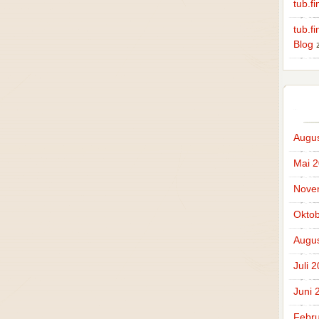
tub.fi
tub.f
Blog
Augus
Mai 
Nove
Oktob
Augus
Juli 
Juni 
Febru