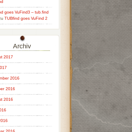
nd
ind goes VuFind3 – tub.find
zu
TUBfind goes VuFind 2
Archiv
t 2017
2017
mber 2016
er 2016
t 2016
2016
2016
ar 2016