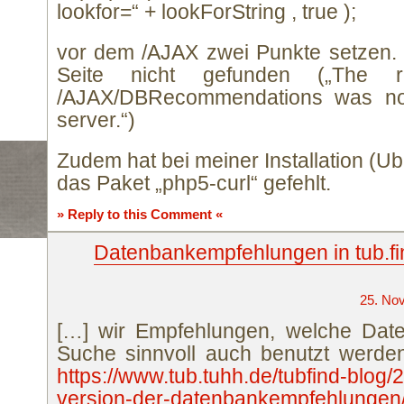
lookfor=“ + lookForString , true );
vor dem /AJAX zwei Punkte setzen. 
Seite nicht gefunden („The 
/AJAX/DBRecommendations was not
server.“)
Zudem hat bei meiner Installation (U
das Paket „php5-curl“ gefehlt.
» Reply to this Comment «
Datenbankempfehlungen in tub.fin
25. No
[…] wir Empfehlungen, welche Date
Suche sinnvoll auch benutzt werde
https://www.tub.tuhh.de/tubfind-blog
version-der-datenbankempfehlungen