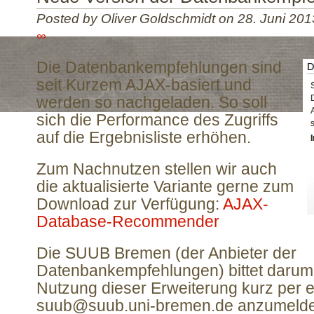
Posted by Oliver Goldschmidt on 28. Juni 201
∞
Die Datenbankempfehlungen sind
seit Kurzem AJAX-basiert und
werden so nachgeladen. So soll
sich die Performance des Zugriffs
auf die Ergebnisliste erhöhen.
Zum Nachnutzen stellen wir auch
die aktualisierte Variante gerne zum
Download zur Verfügung:
AJAX-
Database-Recommender
Die SUUB Bremen (der Anbieter der
Datenbankempfehlungen) bittet darum,
Nutzung dieser Erweiterung kurz per e
suub@suub.uni-bremen.de anzumelde