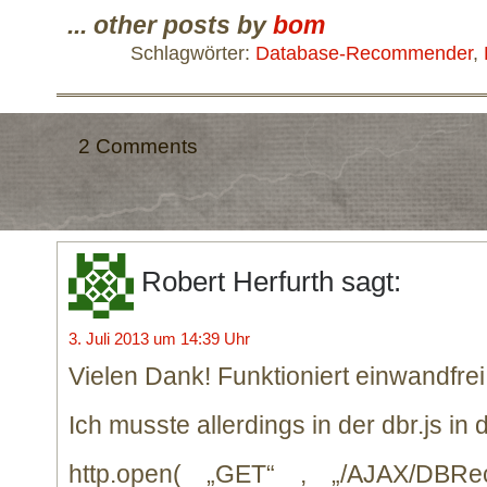
... other posts by
bom
Schlagwörter:
Database-Recommender
,
2 Comments
Robert Herfurth
sagt:
3. Juli 2013 um 14:39 Uhr
Vielen Dank! Funktioniert einwandfrei
Ich musste allerdings in der dbr.js in d
http.open( „GET“ , „/AJAX/DBRe