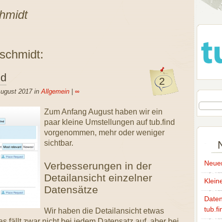
hmidt
schmidt:
nd
2
August 2017 in
Allgemein
|
∞
Zum Anfang August haben wir ein
paar kleine Umstellungen auf tub.find
vorgenommen, mehr oder weniger
sichtbar.
Neuer
Verbesserungen in der
Detailansicht einzelner
Klein
Datensätze
Daten
tub.fi
Wir haben die Detailansicht etwas
 fällt zwar nicht bei jedem Datensatz auf, aber bei