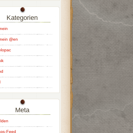
Kategorien
mein
emein @en
lopac
ik
nd
d
Meta
lden
ags-Feed