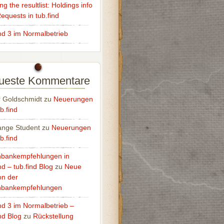
g the resultlist: Holdings info
equests in tub.find
ind 3 im Normalbetrieb
ueste Kommentare
r Goldschmidt
zu
Neuerungen
b.find
nge Student
zu
Neuerungen
b.find
bankempfehlungen in
nd – tub.find Blog
zu
Neue
on der
nbankempfehlungen
ind 3 im Normalbetrieb –
nd Blog
zu
Rückstellung