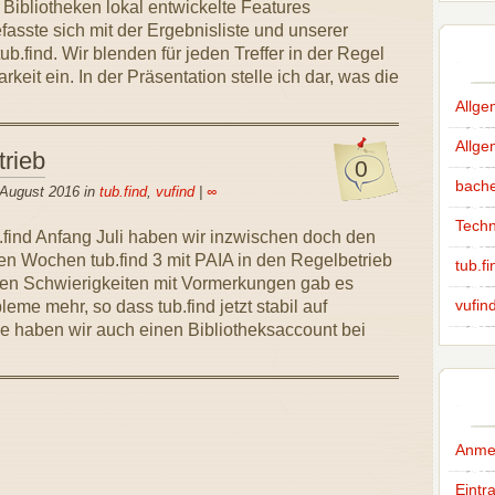
 Bibliotheken lokal entwickelte Features
fasste sich mit der Ergebnisliste und unserer
ub.find. Wir blenden für jeden Treffer in der Regel
keit ein. In der Präsentation stelle ich dar, was die
Allge
Allg
trieb
0
bache
 August 2016 in
tub.find
,
vufind
|
∞
Techn
.find Anfang Juli haben wir inzwischen doch den
en Wochen tub.find 3 mit PAIA in den Regelbetrieb
tub.fi
hen Schwierigkeiten mit Vormerkungen gab es
vufin
eme mehr, so dass tub.find jetzt stabil auf
ile haben wir auch einen Bibliotheksaccount bei
Anme
Eintr