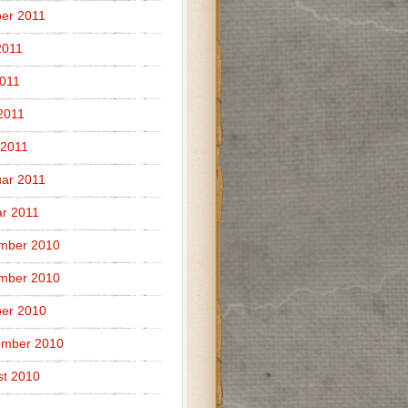
er 2011
2011
011
 2011
 2011
ar 2011
r 2011
mber 2010
mber 2010
er 2010
ember 2010
t 2010