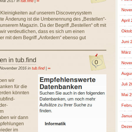
 Mai 2017 in
tub.find
|
∞
Nove
r Kleinigkeiten auf unserem Discoverysystem
igste Änderung ist die Umbenennung des „Bestellen“-
April
unserem Magazin. Da der Begriff „Bestellen“ oft mit
Oktob
 wir verdeutlichen, dass es sich um einen
der mit dem Begriff „Anfordern“ ebenso gut
Juni 
März
 in tub.find
0
Nove
. November 2016 in
tub.find
|
∞
Augus
aben wir
Juli 
nken für die
werden könnten
Mai 
tubfind-
der-
Febru
im
Janua
haben wir dann
mpfehlungen
Deze
wieder im