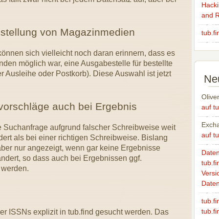
Hackin
and R
estellung von Magazinmedien
tub.f
können sich vielleicht noch daran erinnern, dass es
den möglich war, eine Ausgabestelle für bestellte
Ausleihe oder Postkorb). Diese Auswahl ist jetzt
Ne
Olive
rvorschläge auch bei Ergebnis
auf tu
Excha
 Suchanfrage aufgrund falscher Schreibweise weit
auf tu
ert als bei einer richtigen Schreibweise. Bislang
aber nur angezeigt, wenn gar keine Ergebnisse
Daten
eändert, so dass auch bei Ergebnissen ggf.
tub.fi
 werden.
Versi
Date
tub.f
tub.fi
 ISSNs explizit in tub.find gesucht werden. Das