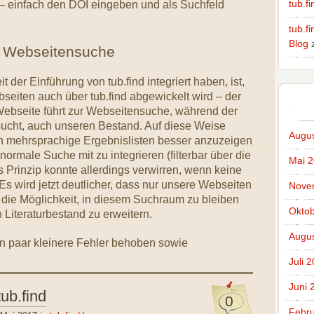
tub.fi
h – einfach den DOI eingeben und als Suchfeld
tub.f
Blog
r Webseitensuche
t der Einführung von tub.find integriert haben, ist,
eiten auch über tub.find abgewickelt wird – der
Webseite führt zur Webseitensuche, während der
sucht, auch unseren Bestand. Auf diese Weise
Augus
ch mehrsprachige Ergebnislisten besser anzuzeigen
ormale Suche mit zu integrieren (filterbar über die
Mai 
 Prinzip konnte allerdings verwirren, wenn keine
 wird jetzt deutlicher, dass nur unsere Webseiten
Nove
 die Möglichkeit, in diesem Suchraum zu bleiben
Oktob
 Literaturbestand zu erweitern.
Augus
n paar kleinere Fehler behoben sowie
Juli 
Juni 
ub.find
0
Febru