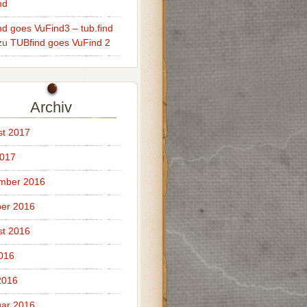
nd
ind goes VuFind3 – tub.find
zu
TUBfind goes VuFind 2
Archiv
t 2017
2017
mber 2016
er 2016
t 2016
2016
2016
ar 2016