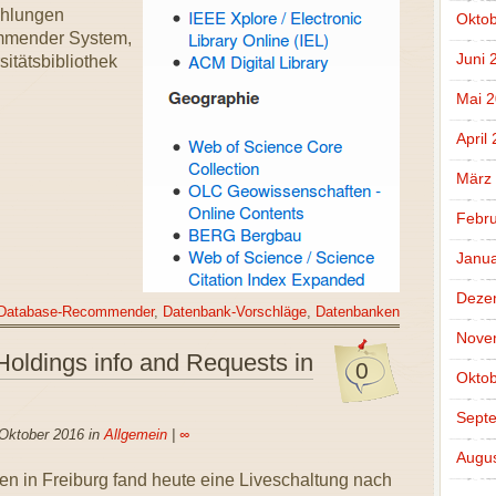
ehlungen
Oktob
mender System,
Juni 
itätsbibliothek
Mai 2
April
März
Febru
Janua
Deze
Database-Recommender
,
Datenbank-Vorschläge
,
Datenbanken
Nove
 Holdings info and Requests in
0
Oktob
Sept
 Oktober 2016 in
Allgemein
|
∞
Augus
n in Freiburg fand heute eine Liveschaltung nach