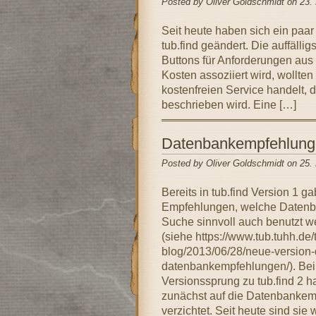
Posted by Oliver Goldschmidt on 23.
Seit heute haben sich ein paa
tub.find geändert. Die auffäll
Buttons für Anforderungen aus 
Kosten assoziiert wird, wollten
kostenfreien Service handelt, 
beschrieben wird. Eine […]
Datenbankempfehlungen
Posted by Oliver Goldschmidt on 25
Bereits in tub.find Version 1 g
Empfehlungen, welche Datenba
Suche sinnvoll auch benutzt 
(siehe https://www.tub.tuhh.de/
blog/2013/06/28/neue-version-
datenbankempfehlungen/). Be
Versionssprung zu tub.find 2 
zunächst auf die Datenbanke
verzichtet. Seit heute sind sie 