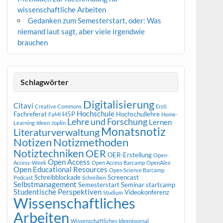
wissenschaftliche Arbeiten
Gedanken zum Semesterstart, oder: Was
niemand laut sagt, aber viele irgendwie
brauchen
Schlagwörter
Digitalisierung
Citavi
Creative Commons
Ersti
Hochschule
Fachreferat
H5P
Hochschullehre
FaMI
Home-
Lehre und Forschung
Lernen
Learning
Ideen
Joplin
Monatsnotiz
Literaturverwaltung
Notizen
Notizmethoden
Notiztechniken
OER
OER-Erstellung
Open-
Open Access
Access-Week
Open Access Barcamp
OpenAlex
Open Educational Resources
Open Science Barcamp
Schreibblockade
Screencast
Podcast
Schreiben
Selbstmanagement
Semesterstart
Seminar
startcamp
Studentische Perspektiven
Videokonferenz
Studium
Wissenschaftliches
Arbeiten
Wissenschaftliches Ideenjournal