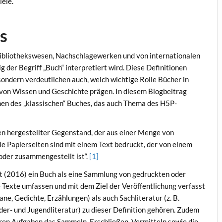
iele.
s
Bibliothekswesen, Nachschlagewerken und von internationalen
ig der Begriff „Buch“ interpretiert wird. Diese Definitionen
sondern verdeutlichen auch, welch wichtige Rolle Bücher in
s von Wissen und Geschichte prägen. In diesem Blogbeitrag
onen des „klassischen“ Buches, das auch Thema des H5P-
en hergestellter Gegenstand, der aus einer Menge von
ie Papierseiten sind mit einem Text bedruckt, der von einem
der zusammengestellt ist“.
[1]
rt (2016) ein Buch als eine Sammlung von gedruckten oder
e Texte umfassen und mit dem Ziel der Veröffentlichung verfasst
ane, Gedichte, Erzählungen) als auch Sachliteratur (z. B.
der- und Jugendliteratur) zu dieser Definition gehören. Zudem
eren Aufgaben das Sammeln, Erschließen, Vermitteln sowie die