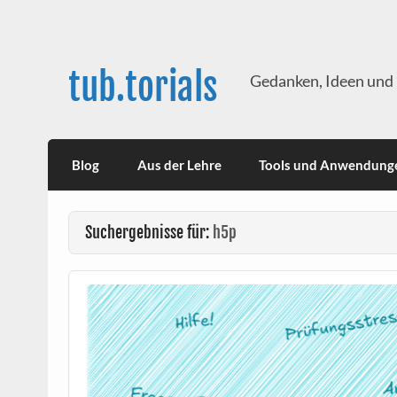
Skip
to
content
tub.torials
Gedanken, Ideen und 
Blog
Aus der Lehre
Tools und Anwendung
Suchergebnisse für:
h5p