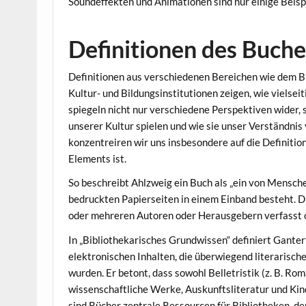
Soundeffekten und Animationen sind nur einige Beisp
Definitionen des Buche
Definitionen aus verschiedenen Bereichen wie dem 
Kultur- und Bildungsinstitutionen zeigen, wie vielseit
spiegeln nicht nur verschiedene Perspektiven wider, 
unserer Kultur spielen und wie sie unser Verständni
konzentreiren wir uns insbesondere auf die Definiti
Elements ist.
So beschreibt Ahlzweig ein Buch als „ein von Mensch
bedruckten Papierseiten in einem Einband besteht. D
oder mehreren Autoren oder Herausgebern verfasst o
In „Bibliothekarisches Grundwissen“ definiert Gante
elektronischen Inhalten, die überwiegend literarisch
wurden. Er betont, dass sowohl Belletristik (z. B. Rom
wissenschaftliche Werke, Auskunftsliteratur und Kin
sind Bücher zentrale Ressourcen für Bibliotheken, d