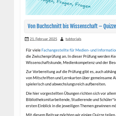
Von Buchschnitt bis Wissenschaft – Quizze
21. Februar 2025
tubtorials
Für viele
Fachangestellte für Medien- und Informati
die Zwischenprüfung an. In dieser Prüfung werden Ke
Wissenschaftskunde, Medienkompetenz und der Besc
Zur Vorbereitung auf die Prüfung gibt es, auch abhän
von Mitschriften und Lernkarten über gemeinsame Abf
spielerisch und abwechslungsreich aufbereiten.
Die hier vorgestellten Übungen richten sich vor allem
Bibliotheksmitarbeitende, Studierende und Schüler*in
ersten Einblick in die jeweiligen Themen gewinnen m
Mit diesem Beitrag möchten wir einige Quizze teilen.