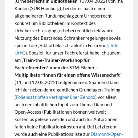
„
Urheberrecht in Bibliotheken
“ (07.04.2022) von Ina
Kaulen (SUB Hamburg), bei der es nach einem
allgemeineren Rundumschlag zum Urheberrecht
konkret um Bibliotheken im Kontext des
Urheberrechtes ging (urheberrechtlich relevante
Nutzung des Bestandes, Schrankenregelungen sowie
speziell die „Bibliotheksschranke“ in Form von
§ 60e
UrhG
). Speziell für unser Fachreferat habe ich zudem
am „
Train-the-Trainer-Workshop für
Fachreferenten*innen der STM-Fächer –
Multiplikator*innen für einen offene Wissenschaft
“
(11. und 12.05.2022) teilgenommen. Spannend fand
ich hier neben dem eigentlichen Grundlagen-Training
(
Foliensatz offen verfügbar über Zenodo
) vor allem
auch den inhaltlichen Input zum Thema Diamond-
Open-Access (Publikationen können weltweit
kostenlos gelesen werden und auch für Autor:innen
fallen keine Publikationskosten an). Bei Letzterem
wurde auch eine Publikationsliste zur
Diamond-Open-