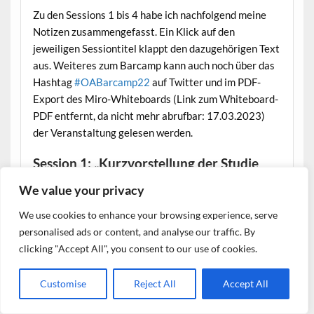
Zu den Sessions 1 bis 4 habe ich nachfolgend meine
Notizen zusammengefasst. Ein Klick auf den
jeweiligen Sessiontitel klappt den dazugehörigen Text
aus. Weiteres zum Barcamp kann auch noch über das
Hashtag
#OABarcamp22
auf Twitter und im PDF-
Export des Miro-Whiteboards (Link zum Whiteboard-
PDF entfernt, da nicht mehr abrufbar: 17.03.2023)
der Veranstaltung gelesen werden.
Session 1: „Kurzvorstellung der Studie
»Wirkungen von OA«“ (David Hopf)
We value your privacy
David Hopf (TIB Hannover) gab im Rahmen des Open
Datenschutz und Cookies: Diese Website verwendet Cookies. Wenn du die
We use cookies to enhance your browsing experience, serve
Access Barcamps einen Einblick in das Vorgehen und
Website weiterhin nutzt, stimmst du der Verwendung von Cookies zu.
personalised ads or content, and analyse our traffic. By
einige wesentliche Ergebnisse der Studie „Wirkungen
Weitere Informationen, beispielsweise zur Kontrolle von Cookies, findest
clicking "Accept All", you consent to our use of cookies.
von Open Access. Literaturstudie über empirische
du hier:
Cookie-Richtlinie
Arbeiten 2010-2021“. Die TIB arbeitete an dieser im
Auftrag des Bundesministeriums für Bildung und
Customise
Reject All
Accept All
Forschung (BMBF).