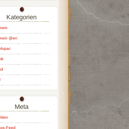
Kategorien
mein
emein @en
lopac
ik
nd
d
Meta
lden
ags-Feed