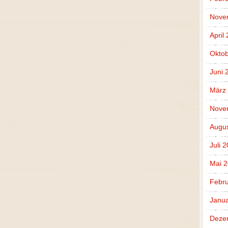
Nove
April
Oktob
Juni 
März
Nove
Augus
Juli 
Mai 
Febru
Janua
Deze