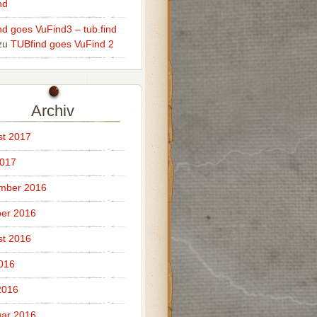
nd
ind goes VuFind3 – tub.find
zu
TUBfind goes VuFind 2
Archiv
t 2017
2017
mber 2016
er 2016
t 2016
2016
2016
ar 2016