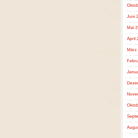
Oktob
Juni 
Mai 2
April
März
Febru
Janua
Deze
Nove
Oktob
Sept
Augus