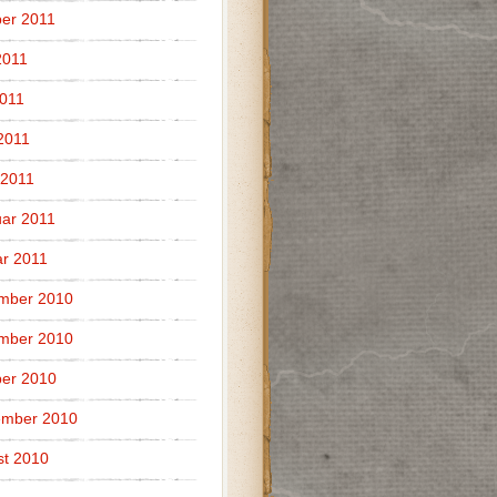
er 2011
2011
011
 2011
 2011
ar 2011
r 2011
mber 2010
mber 2010
er 2010
ember 2010
t 2010