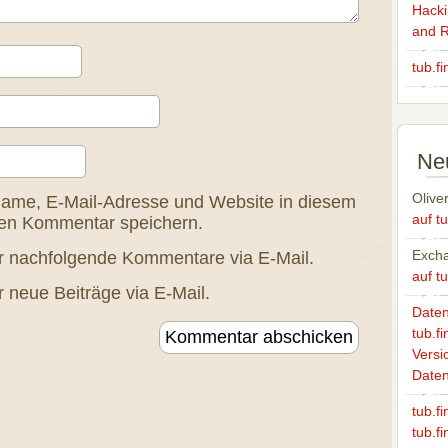
Hackin
and R
tub.f
Ne
Olive
ame, E-Mail-Adresse und Website in diesem
auf tu
ten Kommentar speichern.
Excha
r nachfolgende Kommentare via E-Mail.
auf tu
 neue Beiträge via E-Mail.
Daten
tub.fi
Versi
Date
tub.f
tub.fi