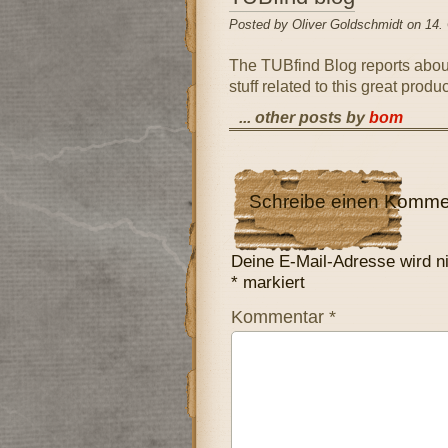
Posted by Oliver Goldschmidt on 14.
The TUBfind Blog reports abou
stuff related to this great produ
... other posts by
bom
Schreibe einen Komme
Deine E-Mail-Adresse wird nic
*
markiert
Kommentar
*