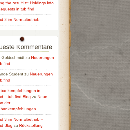
g the resultlist: Holdings info
equests in tub.find
ind 3 im Normalbetrieb
ueste Kommentare
r Goldschmidt
zu
Neuerungen
b.find
nge Student
zu
Neuerungen
b.find
bankempfehlungen in
nd – tub.find Blog
zu
Neue
on der
nbankempfehlungen
ind 3 im Normalbetrieb –
nd Blog
zu
Rückstellung