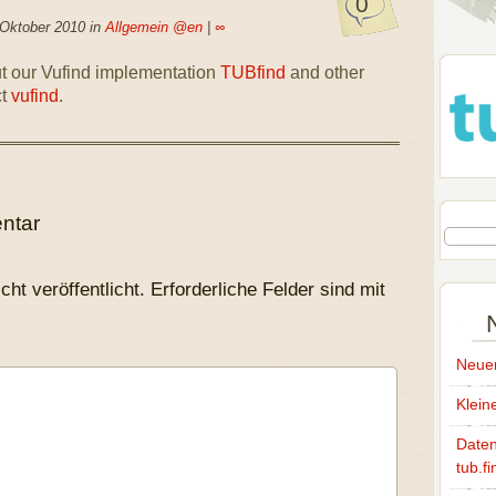
0
 Oktober 2010 in
Allgemein @en
|
∞
t our Vufind implementation
TUBfind
and other
ct
vufind
.
ntar
ht veröffentlicht.
Erforderliche Felder sind mit
Neuer
Klein
Daten
tub.fi