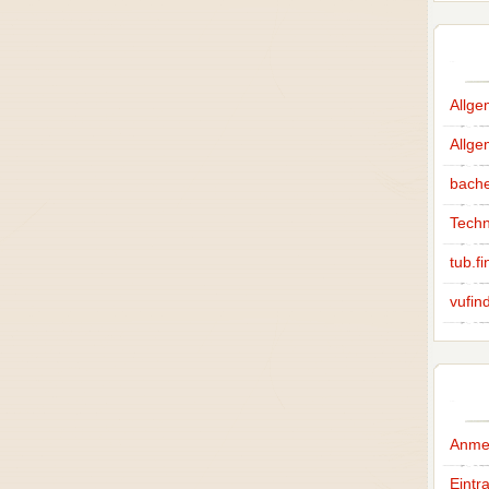
Allge
Allg
bache
Techn
tub.fi
vufin
Anme
Eintr