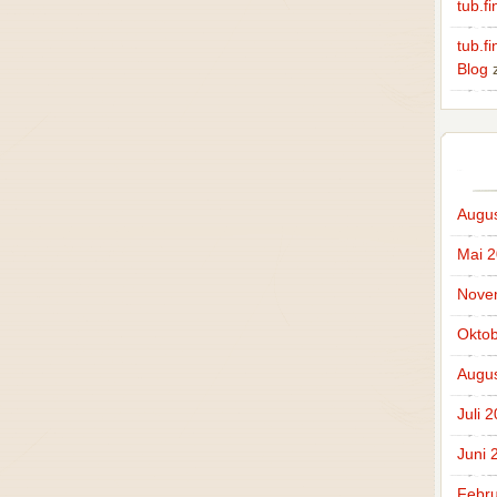
tub.fi
tub.f
Blog
Augus
Mai 
Nove
Oktob
Augus
Juli 
Juni 
Febru